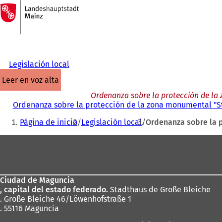
A
la
Saltar al contenido
página
de
inicio
Legislación local
leer en voz alta
Ordenanza sobre la protección de la 
Ordenanza sobre la protección de la zona monumental "St
Estás
Página de inicio
Legislación local
Ordenanza sobre la p
aquí:
Zona
de
los
Ciudad de Maguncia
pies
, capital del estado federado.
Stadthaus de Große Bleiche
. Große Bleiche 46/Löwenhofstraße 1
. 55116 Maguncia