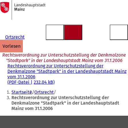
Zur
Startseite
Inhalt anspringen
Ortsrecht
vorlesen
Rechtsverordnung zur Unterschutzstellung der Denkmalzone
"Stadtpark" in der Landeshauptstadt Mainz vom 31.1.2006
Rechtsverordnung zur Unterschutzstellung der
Denkmalzone "Stadtpark" in der Landeshauptstadt Mainz
vom 31.1.2006
PDF
-Datei
232,04 kB
Sie
Startseite
Ortsrecht
befinden
Rechtsverordnung zur Unterschutzstellung der
Denkmalzone "Stadtpark" in der Landeshauptstadt
sich
Mainz vom 31.1.2006
hier:
Fußbereich