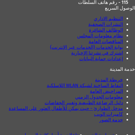
115 - رقم هاتف السلطات
الوصول السريع
التنظيم الإداري
النشرات الصحفية
الوظائف الشاغرة
نظام معلومات المجلس
المناقصات العامة
بوابة الخدمات (الخدمات عبر الإنترنت)
اشترك في نشرتنا الإخبارية
إعدادات حماية البيانات
خدمة المدينة
خريطة المدينة
النقاط الساخنة لشبكة WLAN اللاسلكية
المراحيض العامة
معلومات الجدول الزمني
دليل الرضاعة الطبيعية وتغيير الحفاضات
مدخل الطوارئ - حيث يمكن للأطفال العثور على المساعدة
كاميرات الويب
خدمة الصور