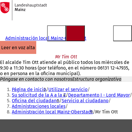
A
la
Saltar al contenido
página
de
inicio
Administración local Mainz-Oberstadt
leer en voz alta
Mr Tim Ott
El alcalde Tim Ott atiende al público todos los miércoles de
9:30 a 11:30 horas (por teléfono, en el número 06131 12-47935,
o en persona en la oficina municipal).
Póngase en contacto con nosotros
Estructura organizativa
Estás
Página de inicio
Utilizar el servicio
aquí:
Su solicitud de la A a la Z
Departamento I - Lord Mayor
Oficina del ciudadano
Servicio al ciudadano
Administraciones locales
Administración local Mainz-Oberstadt
Mr Tim Ott
Zona
de