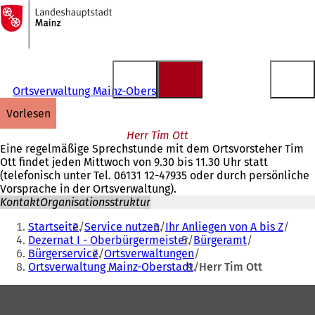
Zur
Startseite
Inhalt anspringen
Ortsverwaltung Mainz-Oberstadt
vorlesen
Herr Tim Ott
Eine regelmäßige Sprechstunde mit dem Ortsvorsteher Tim
Ott findet jeden Mittwoch von 9.30 bis 11.30 Uhr statt
(telefonisch unter Tel. 06131 12-47935 oder durch persönliche
Vorsprache in der Ortsverwaltung).
Kontakt
Organisationsstruktur
Sie
Startseite
Service nutzen
Ihr Anliegen von A bis Z
befinden
Dezernat I - Oberbürgermeister
Bürgeramt
Bürgerservice
Ortsverwaltungen
sich
Ortsverwaltung Mainz-Oberstadt
Herr Tim Ott
hier:
Fußbereich