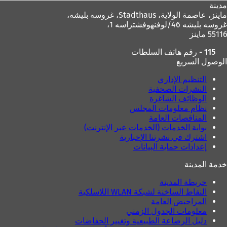
مدينة
ماينز، عاصمة الولاية،
Stadthaus، غروسه بليشه،
غروسه بليشه 46/لوفنهوفشتراسه 1،
55116 ماينز
115 - رقم هاتف السلطات
الوصول السريع
التنظيم الإداري
النشرات الصحفية
الوظائف الشاغرة
نظام معلومات المجلس
المناقصات العامة
بوابة الخدمات (الخدمات عبر الإنترنت)
اشترك في نشرتنا الإخبارية
إعدادات حماية البيانات
خدمة المدينة
خريطة المدينة
النقاط الساخنة لشبكة WLAN اللاسلكية
المراحيض العامة
معلومات الجدول الزمني
دليل الرضاعة الطبيعية وتغيير الحفاضات