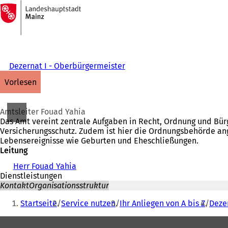
Zur
Startseite
Inhalt anspringen
Dezernat I - Oberbürgermeister
vorlesen
Amtsleiter Fouad Yahia
Das Amt vereint zentrale Aufgaben in Recht, Ordnung und Bürge
Versicherungsschutz. Zudem ist hier die Ordnungsbehörde a
Lebensereignisse wie Geburten und Eheschließungen.
Leitung
Herr Fouad Yahia
Dienstleistungen
Kontakt
Organisationsstruktur
Sie
Startseite
Service nutzen
Ihr Anliegen von A bis Z
Deze
befinden
Fußbereich
sich