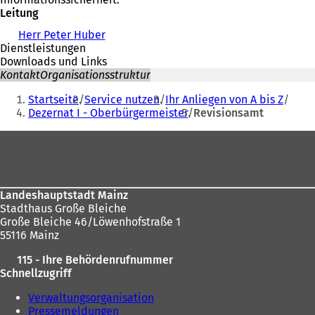
Leitung
Herr Peter Huber
Dienstleistungen
Downloads und Links
Kontakt
Organisationsstruktur
Sie
Startseite
Service nutzen
Ihr Anliegen von A bis Z
befinden
Dezernat I - Oberbürgermeister
Revisionsamt
sich
Fußbereich
hier:
Landeshauptstadt Mainz
Stadthaus Große Bleiche
Große Bleiche 46/Löwenhofstraße 1
55116 Mainz
115 - Ihre Behördenrufnummer
Schnellzugriff
Verwaltungsorganisation
Pressemeldungen