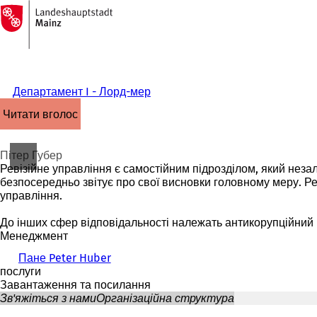
На
головну
Перейти до змісту
сторінку
Департамент I - Лорд-мер
читати вголос
Пітер Губер
Ревізійне управління є самостійним підрозділом, який неза
безпосередньо звітує про свої висновки головному меру. Рев
управління.
До інших сфер відповідальності належать антикорупційний в
Менеджмент
Пане Peter Huber
послуги
Завантаження та посилання
Зв'яжіться з нами
Організаційна структура
Ти