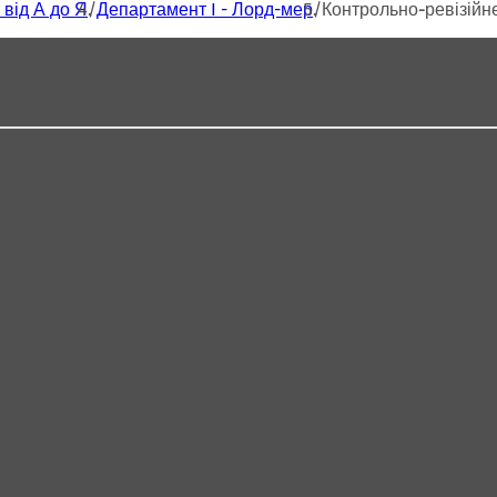
 від А до Я
Департамент I - Лорд-мер
Контрольно-ревізійн