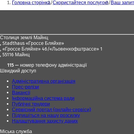
Головна сторінка
Скористайтеся послугою
Ваш запит
тут:
Зона
для
ніг
Столиця землі Майнц
,
Stadthaus «Гроссе Бляйхе»
, «Гроссе Бляйхе» 46/«Льовенхофштрассе» 1
, 55116 Майнц
115 — номер телефону адміністрації
Швидкий доступ
Адміністративна організація
Прес-релізи
Вакансії
Інформаційна система ради
Публічні тендери
Сервісний портал (онлайн-сервіси)
Підпишіться на нашу розсилку
Налаштування захисту даних
Міська служба