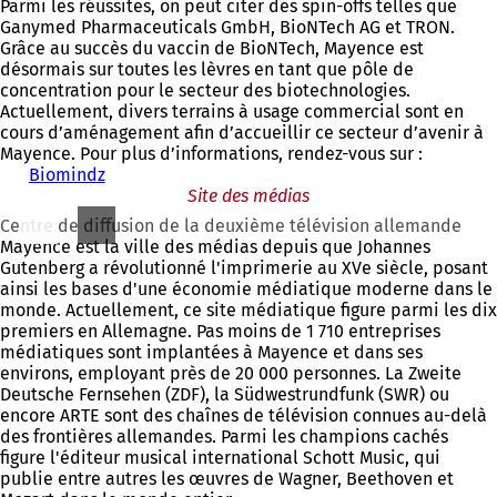
Parmi les réussites, on peut citer des spin-offs telles que
Ganymed Pharmaceuticals GmbH, BioNTech AG et TRON.
Grâce au succès du vaccin de BioNTech, Mayence est
désormais sur toutes les lèvres en tant que pôle de
concentration pour le secteur des biotechnologies.
Actuellement, divers terrains à usage commercial sont en
cours d’aménagement afin d’accueillir ce secteur d’avenir à
Mayence. Pour plus d’informations, rendez-vous sur :
Biomindz
(
S
Site des médias
'
Centre de diffusion de la deuxième télévision allemande
o
Mayence est la ville des médias depuis que Johannes
u
Gutenberg a révolutionné l'imprimerie au XVe siècle, posant
v
ainsi les bases d'une économie médiatique moderne dans le
r
monde. Actuellement, ce site médiatique figure parmi les dix
e
premiers en Allemagne. Pas moins de 1 710 entreprises
d
médiatiques sont implantées à Mayence et dans ses
a
environs, employant près de 20 000 personnes. La Zweite
n
Deutsche Fernsehen (ZDF), la Südwestrundfunk (SWR) ou
s
encore ARTE sont des chaînes de télévision connues au-delà
u
des frontières allemandes. Parmi les champions cachés
n
figure l'éditeur musical international Schott Music, qui
n
publie entre autres les œuvres de Wagner, Beethoven et
o