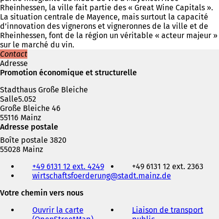
Rheinhessen, la ville fait partie des « Great Wine Capitals ».
La situation centrale de Mayence, mais surtout la capacité
d’innovation des vignerons et vigneronnes de la ville et de
Rheinhessen, font de la région un véritable « acteur majeur »
sur le marché du vin.
Contact
Adresse
Promotion économique et structurelle
Stadthaus Große Bleiche
Salle5.052
Große Bleiche 46
55116 Mainz
Adresse postale
Boîte postale 3820
55028 Mainz
Téléphone,
+49 6131 12 ext. 4249
+49 6131 12 ext. 2363
fax
wirtschaftsfoerderung
stadt.mainz
de
et
adresse
Votre chemin vers nous
électronique
Ouvrir la carte
Liaison de transport