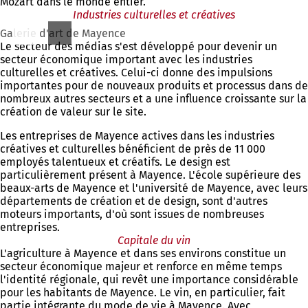
Mozart dans le monde entier.
u
Industries culturelles et créatives
v
Galerie d'art de Mayence
e
Le secteur des médias s'est développé pour devenir un
l
secteur économique important avec les industries
o
culturelles et créatives. Celui-ci donne des impulsions
n
importantes pour de nouveaux produits et processus dans de
g
nombreux autres secteurs et a une influence croissante sur la
l
création de valeur sur le site.
e
t
Les entreprises de Mayence actives dans les industries
)
créatives et culturelles bénéficient de près de 11 000
employés talentueux et créatifs. Le design est
particulièrement présent à Mayence. L'école supérieure des
beaux-arts de Mayence et l'université de Mayence, avec leurs
départements de création et de design, sont d'autres
moteurs importants, d'où sont issues de nombreuses
entreprises.
Capitale du vin
L'agriculture à Mayence et dans ses environs constitue un
secteur économique majeur et renforce en même temps
l'identité régionale, qui revêt une importance considérable
pour les habitants de Mayence. Le vin, en particulier, fait
partie intégrante du mode de vie à Mayence. Avec