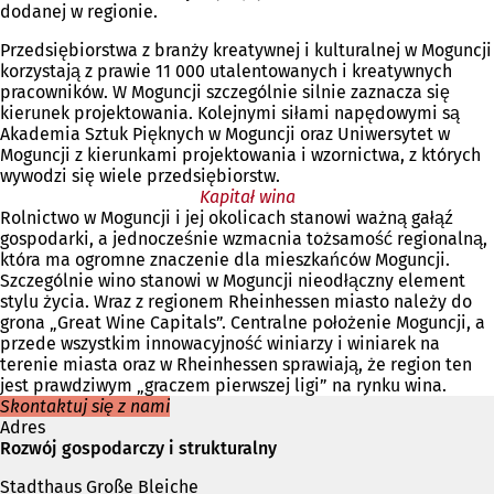
dodanej w regionie.
e
)
Przedsiębiorstwa z branży kreatywnej i kulturalnej w Moguncji
korzystają z prawie 11 000 utalentowanych i kreatywnych
pracowników. W Moguncji szczególnie silnie zaznacza się
kierunek projektowania. Kolejnymi siłami napędowymi są
Akademia Sztuk Pięknych w Moguncji oraz Uniwersytet w
Moguncji z kierunkami projektowania i wzornictwa, z których
wywodzi się wiele przedsiębiorstw.
Kapitał wina
Rolnictwo w Moguncji i jej okolicach stanowi ważną gałąź
gospodarki, a jednocześnie wzmacnia tożsamość regionalną,
która ma ogromne znaczenie dla mieszkańców Moguncji.
Szczególnie wino stanowi w Moguncji nieodłączny element
stylu życia. Wraz z regionem Rheinhessen miasto należy do
grona „Great Wine Capitals”. Centralne położenie Moguncji, a
przede wszystkim innowacyjność winiarzy i winiarek na
terenie miasta oraz w Rheinhessen sprawiają, że region ten
jest prawdziwym „graczem pierwszej ligi” na rynku wina.
Skontaktuj się z nami
Adres
Rozwój gospodarczy i strukturalny
Stadthaus Große Bleiche