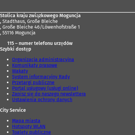
stóp
ę
i
w
ę
n
w
Stolica kraju związkowego Moguncja
o
n
,
Stadthaus, Große Bleiche
w
o
, Große Bleiche 46/Löwenhofstraße 1
e
w
, 55116 Moguncja
j
e
k
j
115 – numer telefonu urzędów
a
k
Szybki dostęp
r
a
c
r
Organizacja administracyjna
i
c
Komunikaty prasowe
e
i
Wakaty
)
e
System informacyjny Rady
)
Przetargi publiczne
Portal usługowy (usługi online)
Zapisz się do naszego newslettera
Ustawienia ochrony danych
City Service
Mapa miasta
Hotspoty WLAN
Toalety publiczne