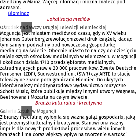
dziedziny w Mainz. Więcej informacji można znaleźć pod
adresem:
Biomindz
(
O
Lokalizacja mediów
t
Ośrodek nadawczy Drugiej Telewizji Niemieckiej
w
Moguncja jest miastem mediów od czasu, gdy w XV wieku
i
Johannes Gutenberg zrewolucjonizował druk książek, kładąc
e
tym samym podwaliny pod nowoczesną gospodarkę
r
medialną na świecie. Obecnie miasto to należy do dziesięciu
a
największych ośrodków medialnych w Niemczech. W Moguncji
s
i okolicach działa 1710 przedsiębiorstw medialnych,
i
zatrudniających prawie 20 000 pracowników. Zweite Deutsche
ę
Fernsehen (ZDF), Südwestrundfunk (SWR) czy ARTE to stacje
w
telewizyjne znane poza granicami Niemiec. Do ukrytych
n
liderów należy międzynarodowe wydawnictwo muzyczne
o
Schott Music, które publikuje między innymi utwory Wagnera,
w
Beethovena i Mozarta na całym świecie.
e
Branża kulturalna i kreatywna
j
Galeria Sztuki w Moguncji
k
Z branży medialnej wyłoniła się ważna gałąź gospodarki, jaką
a
jest przemysł kulturalny i kreatywny. Stanowi ona ważny
r
impuls dla nowych produktów i procesów w wielu innych
c
branżach i ma coraz większy wpływ na tworzenie wartości
i