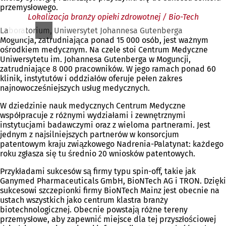
przemysłowego.
Lokalizacja branży opieki zdrowotnej / Bio-Tech
Laboratorium, Uniwersytet Johannesa Gutenberga
Moguncja, zatrudniająca ponad 15 000 osób, jest ważnym
ośrodkiem medycznym. Na czele stoi Centrum Medyczne
Uniwersytetu im. Johannesa Gutenberga w Moguncji,
zatrudniające 8 000 pracowników. W jego ramach ponad 60
klinik, instytutów i oddziałów oferuje pełen zakres
najnowocześniejszych usług medycznych.
W dziedzinie nauk medycznych Centrum Medyczne
współpracuje z różnymi wydziałami i zewnętrznymi
instytucjami badawczymi oraz z wieloma partnerami. Jest
jednym z najsilniejszych partnerów w konsorcjum
patentowym kraju związkowego Nadrenia-Palatynat: każdego
roku zgłasza się tu średnio 20 wniosków patentowych.
Przykładami sukcesów są firmy typu spin-off, takie jak
Ganymed Pharmaceuticals GmbH, BioNTech AG i TRON. Dzięki
sukcesowi szczepionki firmy BioNTech Mainz jest obecnie na
ustach wszystkich jako centrum klastra branży
biotechnologicznej. Obecnie powstają różne tereny
przemysłowe, aby zapewnić miejsce dla tej przyszłościowej