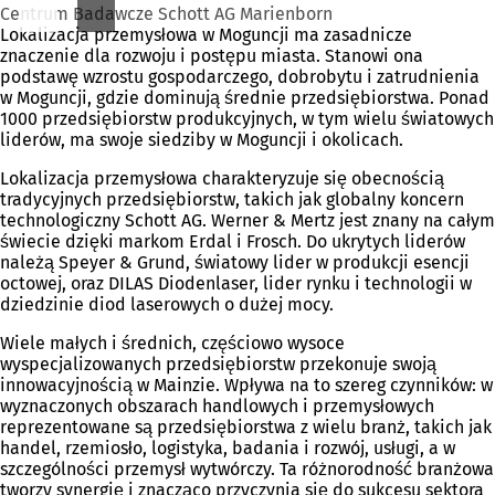
Centrum Badawcze Schott AG Marienborn
Lokalizacja przemysłowa w Moguncji ma zasadnicze
znaczenie dla rozwoju i postępu miasta. Stanowi ona
podstawę wzrostu gospodarczego, dobrobytu i zatrudnienia
w Moguncji, gdzie dominują średnie przedsiębiorstwa. Ponad
1000 przedsiębiorstw produkcyjnych, w tym wielu światowych
liderów, ma swoje siedziby w Moguncji i okolicach.
Lokalizacja przemysłowa charakteryzuje się obecnością
tradycyjnych przedsiębiorstw, takich jak globalny koncern
technologiczny Schott AG. Werner & Mertz jest znany na całym
świecie dzięki markom Erdal i Frosch. Do ukrytych liderów
należą Speyer & Grund, światowy lider w produkcji esencji
octowej, oraz DILAS Diodenlaser, lider rynku i technologii w
dziedzinie diod laserowych o dużej mocy.
Wiele małych i średnich, częściowo wysoce
wyspecjalizowanych przedsiębiorstw przekonuje swoją
innowacyjnością w Mainzie. Wpływa na to szereg czynników: w
wyznaczonych obszarach handlowych i przemysłowych
reprezentowane są przedsiębiorstwa z wielu branż, takich jak
handel, rzemiosło, logistyka, badania i rozwój, usługi, a w
szczególności przemysł wytwórczy. Ta różnorodność branżowa
tworzy synergię i znacząco przyczynia się do sukcesu sektora