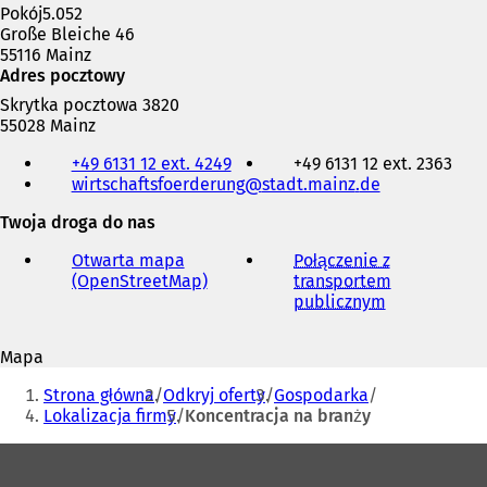
Pokój5.052
Große Bleiche 46
55116 Mainz
Adres pocztowy
Skrytka pocztowa 3820
55028 Mainz
Telefon,
+49 6131 12 ext. 4249
+49 6131 12 ext. 2363
faks
wirtschaftsfoerderung
stadt.mainz
de
i
adres
Twoja droga do nas
e-
mail
Otwarta mapa
Połączenie z
(OpenStreetMap)
(
transportem
O
publicznym
(
t
O
w
t
Mapa
i
w
Jesteś
e
i
Strona główna
Odkryj oferty
Gospodarka
r
e
tutaj:
Lokalizacja firmy
Koncentracja na branży
a
r
s
a
Obszar
i
s