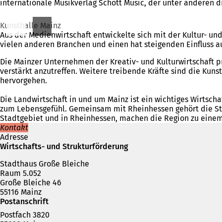
internationale Musikverlag Schott Music, der unter anderen 
i
n
Kunsthalle Mainz
e
Aus der Medienwirtschaft entwickelte sich mit der Kultur- un
i
vielen anderen Branchen und einen hat steigenden Einfluss a
n
e
Die Mainzer Unternehmen der Kreativ- und Kulturwirtschaft pr
m
verstärkt anzutreffen. Weitere treibende Kräfte sind die Ku
n
hervorgehen.
e
u
Die Landwirtschaft in und um Mainz ist ein wichtiges Wirtscha
e
zum Lebensgefühl. Gemeinsam mit Rheinhessen gehört die Stad
n
Stadtgebiet und in Rheinhessen, machen die Region zu einem
T
Kontakt
a
Adresse
b
Wirtschafts- und Strukturförderung
)
Stadthaus Große Bleiche
Raum 5.052
Große Bleiche 46
55116 Mainz
Postanschrift
Postfach 3820