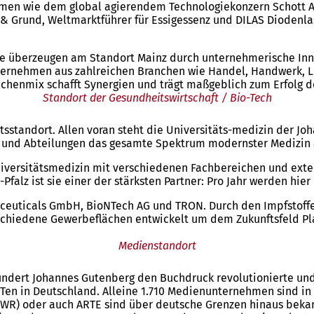
ehmen wie dem global agierendem Technologiekonzern Schott A
 Grund, Weltmarktführer für Essigessenz und DILAS Diodenlas
iebe überzeugen am Standort Mainz durch unternehmerische Inn
rnehmen aus zahlreichen Branchen wie Handel, Handwerk, Log
henmix schafft Synergien und trägt maßgeblich zum Erfolg de
Standort der Gesundheitswirtschaft / Bio-Tech
itsstandort. Allen voran steht die Universitäts-medizin der J
ute und Abteilungen das gesamte Spektrum modernster Medizin 
iversitätsmedizin mit verschiedenen Fachbereichen und exter
alz ist sie einer der stärksten Partner: Pro Jahr werden hie
uticals GmbH, BioNTech AG und TRON. Durch den Impfstofferf
rschiedene Gewerbeflächen entwickelt um dem Zukunftsfeld Pla
Medienstandort
hundert Johannes Gutenberg den Buchdruck revolutionierte un
 Ten in Deutschland. Alleine 1.710 Medienunternehmen sind in
(SWR) oder auch ARTE sind über deutsche Grenzen hinaus bek