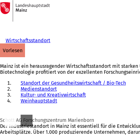
Zur
Startseite
Inhalt anspringen
Wirtschaftsstandort
vorlesen
Mainz ist ein herausragender Wirtschaftsstandort mit starke
Biotechnologie profitiert von der exzellenten Forschungseinr
Standort der Gesundheitswirtschaft / Bio-Tech
Medienstandort
Kultur- und Kreativwirtschaft
Weinhauptstadt
Schott AG Forschungszentrum Marienborn
Der Industriestandort in Mainz ist essentiell für die Entwick
Arbeitsplätze. Über 1.000 produzierende Unternehmen, darunt