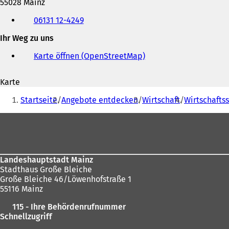
55028 Mainz
Telefon,
06131 12-4249
Fax
und
Ihr Weg zu uns
E-
Mail-
Karte öffnen (OpenStreetMap)
(
Adresse
Ö
f
Karte
f
Sie
n
Startseite
Angebote entdecken
Wirtschaft
Wirtschafts
e
befinden
t
Fußbereich
sich
i
n
hier:
e
i
Landeshauptstadt Mainz
n
Stadthaus Große Bleiche
e
Große Bleiche 46/Löwenhofstraße 1
m
55116 Mainz
n
e
115 - Ihre Behördenrufnummer
u
Schnellzugriff
e