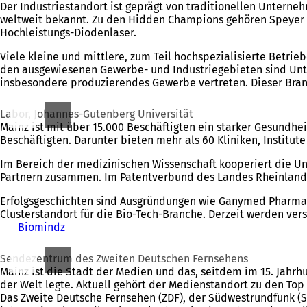
Der Industriestandort ist geprägt von traditionellen Untern
weltweit bekannt. Zu den Hidden Champions gehören Speyer &
Hochleistungs-Diodenlaser.
Viele kleine und mittlere, zum Teil hochspezialisierte Betr
den ausgewiesenen Gewerbe- und Industriegebieten sind Unte
insbesondere produzierendes Gewerbe vertreten. Dieser Branc
Labor, Johannes-Gutenberg Universität
Mainz ist mit über 15.000 Beschäftigten ein starker Gesundhe
Beschäftigten. Darunter bieten mehr als 60 Kliniken, Instit
Im Bereich der medizinischen Wissenschaft kooperiert die Un
Partnern zusammen. Im Patentverbund des Landes Rheinland-Pf
Erfolgsgeschichten sind Ausgründungen wie Ganymed Pharmace
Clusterstandort für die Bio-Tech-Branche. Derzeit werden ve
Biomindz
(
Ö
f
Sendezentrum des Zweiten Deutschen Fernsehens
f
Mainz ist die Stadt der Medien und das, seitdem im 15. Jahr
n
der Welt legte. Aktuell gehört der Medienstandort zu den Top
e
Das Zweite Deutsche Fernsehen (ZDF), der Südwestrundfunk 
t