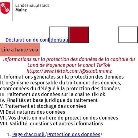
Vers
la
Accéder au contenu
page
d'accueil
Déclaration de confidentialité
lire à haute voix
Informations sur la protection des données de la capitale du
Land de Mayence pour le canal TikTok
https://www.tiktok.com/@stadt.mainz
I. Informations générales sur la protection des données
II. organisme responsable du traitement des données,
coordonnées du délégué à la protection des données
III Traitement des données sur la chaîne TikTok
IV. Finalités et base juridique du traitement
V. Traitement et stockage des données
VI Destinataires des données
VII. Vos droits en matière de protection des données
VIII. Validité, questions et autres informations
Vous
Page d'accueil
Protection des données