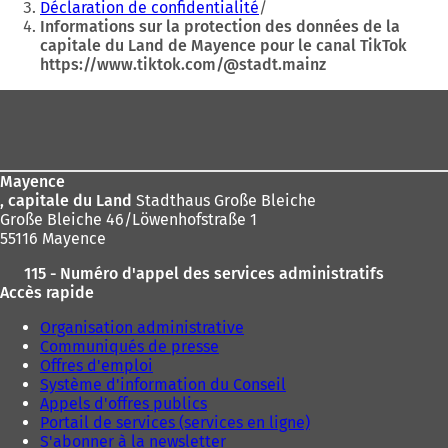
êtes
Déclaration de confidentialité
Informations sur la protection des données de la
ici
capitale du Land de Mayence pour le canal TikTok
:
https://www.tiktok.com/@stadt.mainz
Pied
de
page
Mayence
, capitale du Land
Stadthaus Große Bleiche
Große Bleiche 46/Löwenhofstraße 1
55116 Mayence
115 - Numéro d'appel des services administratifs
Accès rapide
Organisation administrative
Communiqués de presse
Offres d'emploi
Système d'information du Conseil
Appels d'offres publics
Portail de services (services en ligne)
S'abonner à la newsletter