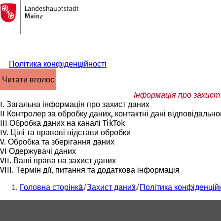
На
головну
Перейти до змісту
сторінку
Політика конфіденційності
читати вголос
Інформація про захист 
I. Загальна інформація про захист даних
II Контролер за обробку даних, контактні дані відповідально
III Обробка даних на каналі TikTok
IV. Цілі та правові підстави обробки
V. Обробка та зберігання даних
VI Одержувачі даних
VII. Ваші права на захист даних
VIII. Термін дії, питання та додаткова інформація
Ти
Головна сторінка
Захист даних
Політика конфіденцій
тут:
Зона
для