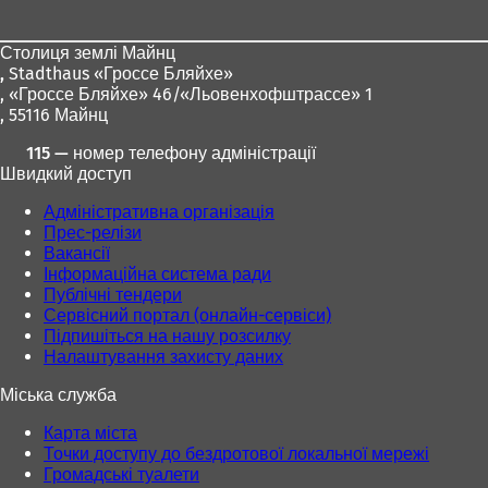
ніг
Столиця землі Майнц
,
Stadthaus «Гроссе Бляйхе»
, «Гроссе Бляйхе» 46/«Льовенхофштрассе» 1
, 55116 Майнц
115 — номер телефону адміністрації
Швидкий доступ
Адміністративна організація
Прес-релізи
Вакансії
Інформаційна система ради
Публічні тендери
Сервісний портал (онлайн-сервіси)
Підпишіться на нашу розсилку
Налаштування захисту даних
Міська служба
Карта міста
Точки доступу до бездротової локальної мережі
Громадські туалети