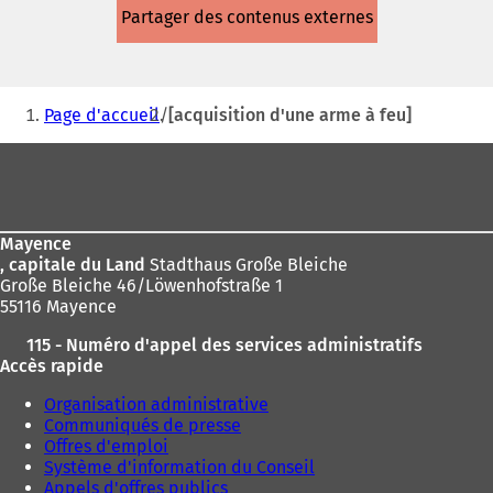
dans
Partager des contenus externes
un
nouvel
onglet)
Vous
Page d'accueil
[acquisition d'une arme à feu]
êtes
Pied
ici
de
:
page
Mayence
, capitale du Land
Stadthaus Große Bleiche
Große Bleiche 46/Löwenhofstraße 1
55116 Mayence
115 - Numéro d'appel des services administratifs
Accès rapide
Organisation administrative
Communiqués de presse
Offres d'emploi
Système d'information du Conseil
Appels d'offres publics