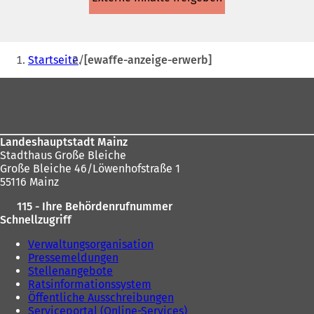
einem
neuen
Tab)
Sie
Startseite
[ewaffe-anzeige-erwerb]
befinden
Fußbereich
sich
hier:
Landeshauptstadt Mainz
Stadthaus Große Bleiche
Große Bleiche 46/Löwenhofstraße 1
55116 Mainz
115 - Ihre Behördenrufnummer
Schnellzugriff
Verwaltungsorganisation
Pressemeldungen
Stellenangebote
Ratsinformationssystem
Öffentliche Ausschreibungen
Serviceportal (Online-Services)