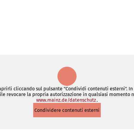
 aprirli cliccando sul pulsante "Condividi contenuti esterni". I
le revocare la propria autorizzazione in qualsiasi momento ne
www.mainz.de/datenschutz
(Si
.
apre
Condividere contenuti esterni
in
una
nuova
scheda)