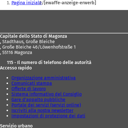
Pagina iniziale
[ewaffe-anzeige-erwerb]
qui:
Area
dei
piedi
Capitale dello Stato di Magonza
,
Stadthaus, Große Bleiche
, Große Bleiche 46/Löwenhofstraße 1
, 55116 Magonza
115 - Il numero di telefono delle autorità
Accesso rapido
Organizzazione amministrativa
Comunicati stampa
Offerte di lavoro
Sistema informativo del Consiglio
Gare d'appalto pubbliche
Portale dei servizi (servizi online)
Iscriviti alla nostra newsletter
Impostazioni di protezione dei dati
Servizio urbano