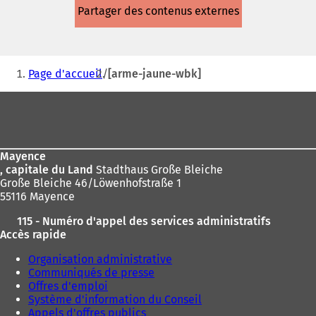
dans
Partager des contenus externes
un
nouvel
onglet)
Vous
Page d'accueil
[arme-jaune-wbk]
êtes
Pied
ici
de
:
page
Mayence
, capitale du Land
Stadthaus Große Bleiche
Große Bleiche 46/Löwenhofstraße 1
55116 Mayence
115 - Numéro d'appel des services administratifs
Accès rapide
Organisation administrative
Communiqués de presse
Offres d'emploi
Système d'information du Conseil
Appels d'offres publics