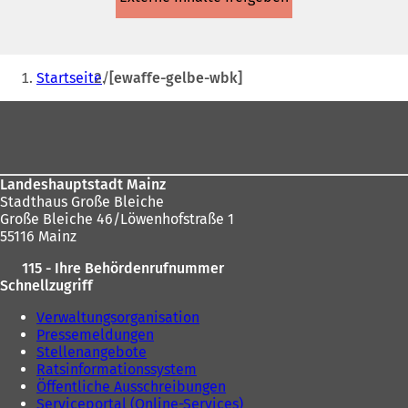
einem
neuen
Tab)
Sie
Startseite
[ewaffe-gelbe-wbk]
befinden
Fußbereich
sich
hier:
Landeshauptstadt Mainz
Stadthaus Große Bleiche
Große Bleiche 46/Löwenhofstraße 1
55116 Mainz
115 - Ihre Behördenrufnummer
Schnellzugriff
Verwaltungsorganisation
Pressemeldungen
Stellenangebote
Ratsinformationssystem
Öffentliche Ausschreibungen
Serviceportal (Online-Services)