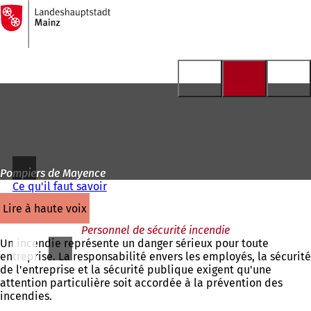
Vers
la
Accéder au contenu
page
d'accueil
Pompiers de Mayence
Ce qu'il faut savoir
lire à haute voix
Personnel de sécurité incendie
Un incendie représente un danger sérieux pour toute
entreprise. La responsabilité envers les employés, la sécurité
de l'entreprise et la sécurité publique exigent qu'une
attention particulière soit accordée à la prévention des
incendies.