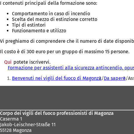
I contenuti principali della formazione sono:
Comportamento in caso di incendio
Scelta del mezzo di estinzione corretto
Tipi di estintori
Funzionamento e utilizzo
Vi preghiamo di comprendere che il numero di date disponibili
Il costo è di 300 euro per un gruppo di massimo 15 persone.
Qui
potete iscrivervi.
Formazione per assistenti alla sicurezza antincendio, opu
Siete
Benvenuti nei vigili del fuoco di Magonza
Da sapere
As
qui:
Area
dei
piedi
Corpo dei vigili del fuoco professionisti di Magonza
Caserma 1
Jakob-Leischner-Straße 11
55128 Magonza