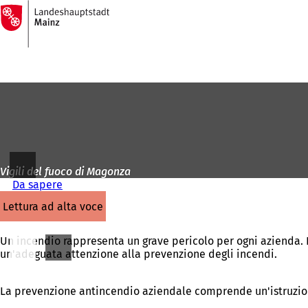
Alla
pagina
Vai al contenuto
iniziale
Vigili del fuoco di Magonza
Da sapere
lettura ad alta voce
Un incendio rappresenta un grave pericolo per ogni azienda. L
un'adeguata attenzione alla prevenzione degli incendi.
La prevenzione antincendio aziendale comprende un'istruzione