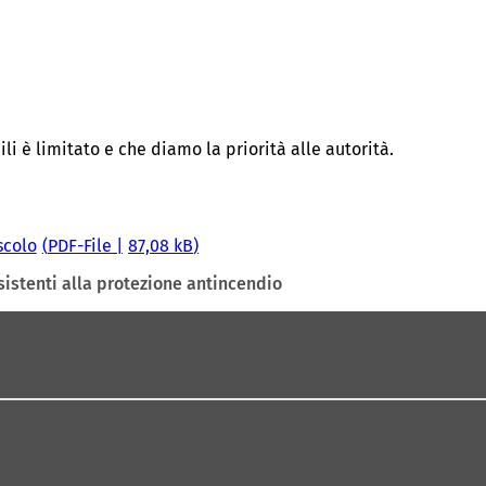
 è limitato e che diamo la priorità alle autorità.
scolo
PDF
-File
87,08 kB
sistenti alla protezione antincendio