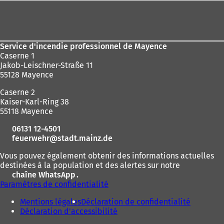
ici
Pied
:
de
page
Service d'incendie professionnel de Mayence
Caserne 1
Jakob-Leischner-Straße 11
55128 Mayence
Caserne 2
Kaiser-Karl-Ring 38
55118 Mayence
06131 12-4501
feuerwehr
stadt.mainz
de
Vous pouvez également obtenir des informations actuelles
destinées à la population et des alertes sur notre
chaîne WhatsApp
(
.
Paramètres de confidentialité
S
'
Mentions légales
Déclaration de confidentialité
o
Déclaration d'accessibilité
u
v