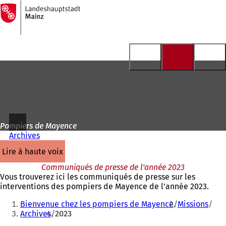
Vers
la
Accéder au contenu
page
d'accueil
Pompiers de Mayence
Archives
lire à haute voix
Communiqués de presse de l'année 2023
Vous trouverez ici les communiqués de presse sur les
interventions des pompiers de Mayence de l'année 2023.
Vous
Bienvenue chez les pompiers de Mayence
Missions
êtes
Archives
2023