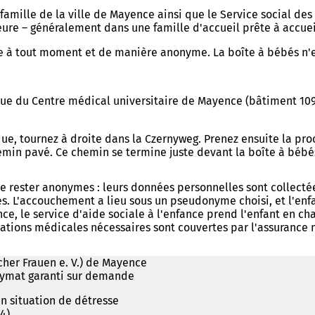
a famille de la ville de Mayence ainsi que le Service social 
eure – généralement dans une famille d'accueil prête à accueil
 à tout moment et de manière anonyme. La boîte à bébés n'est
rique du Centre médical universitaire de Mayence (bâtiment 1
ique, tournez à droite dans la Czernyweg. Prenez ensuite la pr
min pavé. Ce chemin se termine juste devant la boîte à bébé
ester anonymes : leurs données personnelles sont collectées e
es. L'accouchement a lieu sous un pseudonyme choisi, et l'enf
nce, le service d'aide sociale à l'enfance prend l'enfant en cha
estations médicales nécessaires sont couvertes par l'assurance
cher Frauen e. V.) de Mayence
nonymat garanti sur demande
n situation de détresse
4)