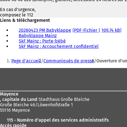
En cas d'urgence,
composez le 112
Liens & téléchargement
20260423 PM Babyklappe
PDF
-Fichier
109,74 kB
Babyklappe Mainz
SkF Mainz : Porte-bébé
(
SkF Mainz : Accouchement confidentiel
S
(
'
S
Vous
o
'
Page d'accueil
Communiqués de presse
Ouverture d'un
u
o
êtes
v
u
Pied
ici
r
v
de
e
r
:
d
e
page
a
d
Mayence
n
a
, capitale du Land
Stadthaus Große Bleiche
s
n
Große Bleiche 46/Löwenhofstraße 1
u
s
55116 Mayence
n
u
n
n
115 - Numéro d'appel des services administratifs
o
n
Accès rapide