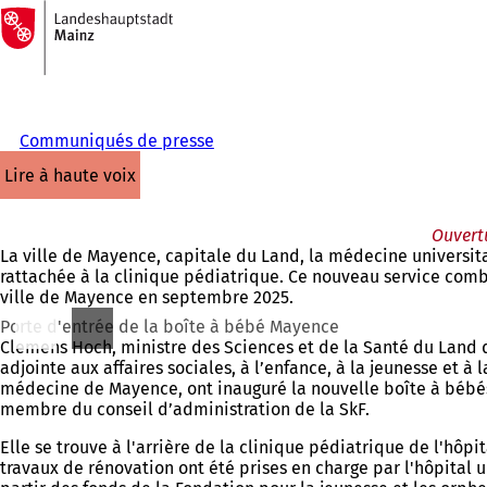
Vers
la
Accéder au contenu
page
d'accueil
Communiqués de presse
lire à haute voix
Ouvertu
La ville de Mayence, capitale du Land, la médecine universit
rattachée à la clinique pédiatrique. Ce nouveau service combl
ville de Mayence en septembre 2025.
Porte d'entrée de la boîte à bébé Mayence
Clemens Hoch, ministre des Sciences et de la Santé du Land 
adjointe aux affaires sociales, à l’enfance, à la jeunesse et à 
médecine de Mayence, ont inauguré la nouvelle boîte à bébés
membre du conseil d’administration de la SkF.
Elle se trouve à l'arrière de la clinique pédiatrique de l'hôp
travaux de rénovation ont été prises en charge par l'hôpital u