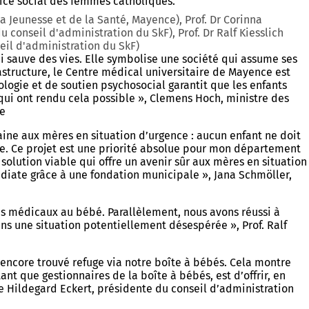
rvice social des femmes catholiques.
la Jeunesse et de la Santé, Mayence), Prof. Dr Corinna
conseil d'administration du SkF), Prof. Dr Ralf Kiesslich
eil d'administration du SkF)
ui sauve des vies. Elle symbolise une société qui assume ses
astructure, le Centre médical universitaire de Mayence est
ologie et de soutien psychosocial garantit que les enfants
ui ont rendu cela possible », Clemens Hoch, ministre des
ce
ine aux mères en situation d’urgence : aucun enfant ne doit
le. Ce projet est une priorité absolue pour mon département
olution viable qui offre un avenir sûr aux mères en situation
diate grâce à une fondation municipale », Jana Schmöller,
ns médicaux au bébé. Parallèlement, nous avons réussi à
ns une situation potentiellement désespérée », Prof. Ralf
encore trouvé refuge via notre boîte à bébés. Cela montre
nt que gestionnaires de la boîte à bébés, est d’offrir, en
e Hildegard Eckert, présidente du conseil d’administration