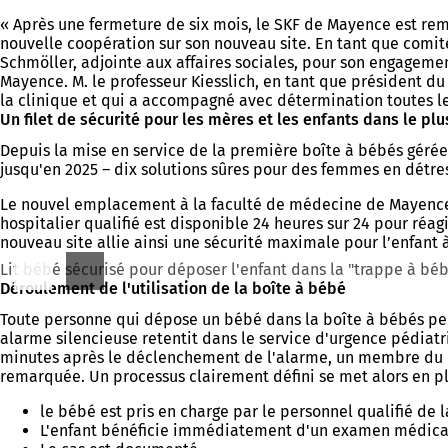
« Après une fermeture de six mois, le SKF de Mayence est remp
nouvelle coopération sur son nouveau site. En tant que comit
Schmöller, adjointe aux affaires sociales, pour son engagemen
Mayence. M. le professeur Kiesslich, en tant que président d
la clinique et qui a accompagné avec détermination toutes l
Un filet de sécurité pour les mères et les enfants dans le pl
Depuis la mise en service de la première boîte à bébés gérée p
jusqu'en 2025 – dix solutions sûres pour des femmes en détres
Le nouvel emplacement à la faculté de médecine de Mayence o
hospitalier qualifié est disponible 24 heures sur 24 pour réa
nouveau site allie ainsi une sécurité maximale pour l’enfant à
Lit bébé sécurisé pour déposer l'enfant dans la "trappe à bé
Déroulement de l'utilisation de la boîte à bébé
Toute personne qui dépose un bébé dans la boîte à bébés peut
alarme silencieuse retentit dans le service d'urgence pédiatriq
minutes après le déclenchement de l'alarme, un membre du pe
remarquée. Un processus clairement défini se met alors en pl
le bébé est pris en charge par le personnel qualifié de 
L'enfant bénéficie immédiatement d'un examen médical