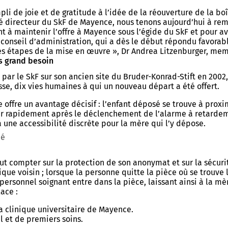
li de joie et de gratitude à l’idée de la réouverture de la b
é directeur du SkF de Mayence, nous tenons aujourd’hui à reme
t à maintenir l’offre à Mayence sous l’égide du SkF et pour a
u conseil d’administration, qui a dès le début répondu favora
es étapes de la mise en œuvre », Dr Andrea Litzenburger, mem
us grand besoin
ar le SkF sur son ancien site du Bruder-Konrad-Stift en 2002, 
se, dix vies humaines à qui un nouveau départ a été offert.
ffre un avantage décisif : l’enfant déposé se trouve à prox
gir rapidement après le déclenchement de l’alarme à retardeme
 une accessibilité discrète pour la mère qui l’y dépose.
bé
 compter sur la protection de son anonymat et sur la sécurit
ue voisin ; lorsque la personne quitte la pièce où se trouve la
rsonnel soignant entre dans la pièce, laissant ainsi à la mè
ace :
la clinique universitaire de Mayence.
 et de premiers soins.