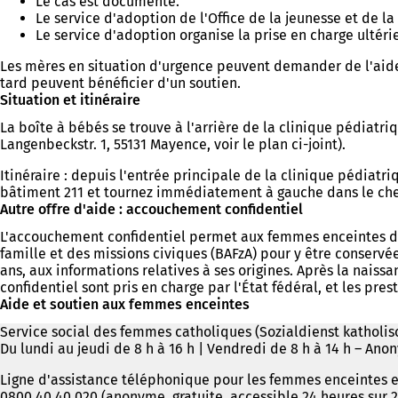
Le cas est documenté.
Le service d'adoption de l'Office de la jeunesse et de l
Le service d'adoption organise la prise en charge ultéri
Les mères en situation d'urgence peuvent demander de l'aide
tard peuvent bénéficier d'un soutien.
Situation et itinéraire
La boîte à bébés se trouve à l'arrière de la clinique pédiat
Langenbeckstr. 1, 55131 Mayence, voir le plan ci-joint).
Itinéraire : depuis l'entrée principale de la clinique pédiatr
bâtiment 211 et tournez immédiatement à gauche dans le che
Autre offre d'aide : accouchement confidentiel
L'accouchement confidentiel permet aux femmes enceintes de r
famille et des missions civiques (BAFzA) pour y être conservé
ans, aux informations relatives à ses origines. Après la naissa
confidentiel sont pris en charge par l'État fédéral, et les pr
Aide et soutien aux femmes enceintes
Service social des femmes catholiques (Sozialdienst katholis
Du lundi au jeudi de 8 h à 16 h | Vendredi de 8 h à 14 h – A
Ligne d'assistance téléphonique pour les femmes enceintes e
0800 40 40 020 (anonyme, gratuite, accessible 24 heures sur 2