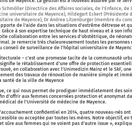
helins de Mayence. La gestion est à nouveau assurée par le Se
Schmöller (Directrice des Affaires sociales, de l'Enfance, de 
ne universitaire de Mayence), Hildegart Eckert (Présidente du 
rsitaire de Mayence), Dr Andrea Litzenburger (membre du cons
apporte de l’aide dans les situations d’extrême détresse et q
. Grâce à son expertise technique de haut niveau et à son infr
oite collaboration entre les services d’obstétrique, de néonat
mal. Je remercie très chaleureusement toutes les personnes q
u conseil de surveillance de l’hôpital universitaire de Mayen
itecturale – c’est une promesse tacite de la communauté urba
ignifie le rétablissement d’une offre de protection essentiel
vé, en collaboration avec l’Unimedizin Mainz et le SkF, une s
ancement des travaux de rénovation de manière simple et immé
la santé de la ville de Mayence
rique, ce qui nous permet de prodiguer immédiatement des soi
afin d’offrir aux femmes concernées protection et anonymat da
r médical de l’Université de médecine de Mayence.
l’accouchement confidentiel en 2014, quatre nouveau-nés ont 
ssible ou acceptée par toutes les mères. Notre objectif, en ta
et sûre aux femmes qui ne voient pas d’autre issue », expliqu