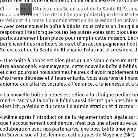
partir des fonds de la Fondation pour la jeunesse et les orp
Clemens Hoch (Ministre des Sciences et de la Santé RLP), Jana 
Grasemann (Directrice de la Clinique pédiatrique de la Médeci
(Président du conseil d'administration de la Médecine unive
« Avec cette nouvelle boîte à bébés, nous créons un lieu qui 
responsabilités lorsque toutes les autres voies sont bloquées
particulièrement bien placé pour remplir cette mission. L’étr
bénéficient des meilleurs soins et d’un accompagnement opti
Sciences et de la Santé de Rhénanie-Palatinat et président d
« Une boîte à bébés est bien plus qu’une simple mesure arch
être abandonné. Pour Mayence, cette nouvelle boîte à bébés s
et c’est pourquoi nous sommes heureux d’avoir rapidement trou
d’extrême détresse et à leurs enfants. Nous assurons le fin
adjointe aux affaires sociales, à l’enfance, à la jeunesse et à 
« La nouvelle boîte à bébés est reliée à la clinique pédiat
rendre l’accès à la boîte à bébés aussi discret que possible 
Kiesslich, président du conseil d’administration et directeu
« Même après l’introduction de la réglementation légale sur 
que l’accouchement confidentiel n’est pas une alternative acce
collaboration avec nos partenaires, une possibilité anonyme 
du Service social des femmes catholiques de Mayence (SkF).