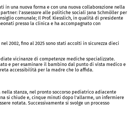
nati in una nuova forma e con una nuova collaborazione nella
 partner: l’assessore alle politiche sociali Jana Schmöller per
siglio comunale; Il Prof. Kiesslich, in qualità di presidente
er neonati presso la clinica e ha accompagnato con
el 2002, fino al 2025 sono stati accolti in sicurezza dieci
ediate vicinanze di competenze mediche specializzate.
rdato e per esaminare il bambino dal punto di vista medico e
eta accessibilità per la madre che lo affida.
a nella stanza, nel pronto soccorso pediatrico adiacente
rna si chiude e, cinque minuti dopo l'allarme, un infermiere
ssere notata. Successivamente si svolge un processo