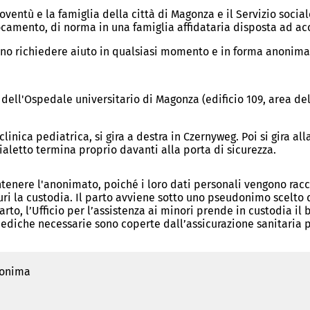
gioventù e la famiglia della città di Magonza e il Servizio soci
llocamento, di norma in una famiglia affidataria disposta ad a
o richiedere aiuto in qualsiasi momento e in forma anonima. L
ca dell'Ospedale universitario di Magonza (edificio 109, area d
linica pediatrica, si gira a destra in Czernyweg. Poi si gira alla
vialetto termina proprio davanti alla porta di sicurezza.
tenere l'anonimato, poiché i loro dati personali vengono racco
e curi la custodia. Il parto avviene sotto uno pseudonimo scelt
 parto, l’Ufficio per l’assistenza ai minori prende in custodia i
mediche necessarie sono coperte dall’assicurazione sanitaria 
nonima