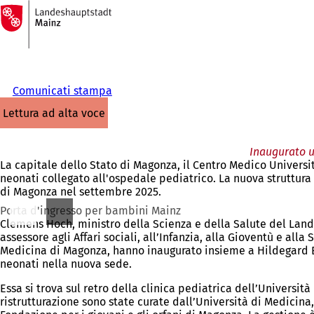
Alla
pagina
Vai al contenuto
iniziale
Comunicati stampa
lettura ad alta voce
Inaugurato u
La capitale dello Stato di Magonza, il Centro Medico Universit
neonati collegato all'ospedale pediatrico. La nuova struttura
di Magonza nel settembre 2025.
Porta d'ingresso per bambini Mainz
Clemens Hoch, ministro della Scienza e della Salute del Land
assessore agli Affari sociali, all’Infanzia, alla Gioventù e alla
Medicina di Magonza, hanno inaugurato insieme a Hildegard Ec
neonati nella nuova sede.
Essa si trova sul retro della clinica pediatrica dell’Universit
ristrutturazione sono state curate dall’Università di Medicina,