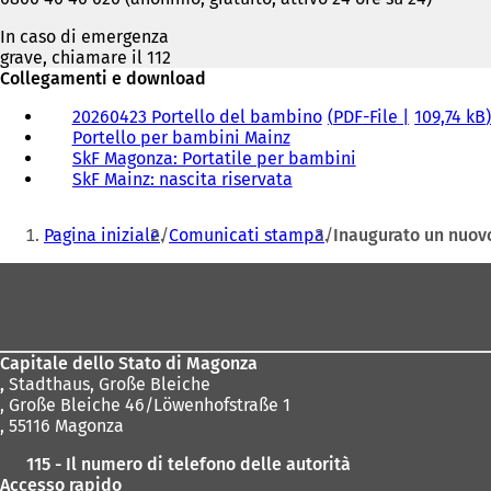
In caso di emergenza
grave, chiamare il 112
Collegamenti e download
20260423 Portello del bambino
PDF
-File
109,74 kB
Portello per bambini Mainz
SkF Magonza: Portatile per bambini
(
SkF Mainz: nascita riservata
(
S
S
i
Siete
i
a
Pagina iniziale
Comunicati stampa
Inaugurato un nuovo
a
p
qui:
p
r
Area
r
e
dei
e
i
i
n
piedi
n
u
Capitale dello Stato di Magonza
u
n
,
Stadthaus, Große Bleiche
n
a
, Große Bleiche 46/Löwenhofstraße 1
a
n
, 55116 Magonza
n
u
u
o
115 - Il numero di telefono delle autorità
o
v
Accesso rapido