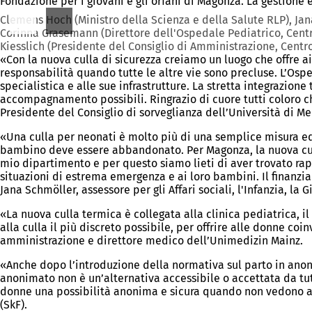
Fondazione per i giovani e gli orfani di Magonza. La gestione
Clemens Hoch (Ministro della Scienza e della Salute RLP), Jana
Corinna Grasemann (Direttore dell'Ospedale Pediatrico, Centro
Kiesslich (Presidente del Consiglio di Amministrazione, Cent
«Con la nuova culla di sicurezza creiamo un luogo che offre 
responsabilità quando tutte le altre vie sono precluse. L’Os
specialistica e alle sue infrastrutture. La stretta integrazione
accompagnamento possibili. Ringrazio di cuore tutti coloro c
Presidente del Consiglio di sorveglianza dell’Università di M
«Una culla per neonati è molto più di una semplice misura edi
bambino deve essere abbandonato. Per Magonza, la nuova culla
mio dipartimento e per questo siamo lieti di aver trovato rap
situazioni di estrema emergenza e ai loro bambini. Il finan
Jana Schmöller, assessore per gli Affari sociali, l'Infanzia, la
«La nuova culla termica è collegata alla clinica pediatrica, 
alla culla il più discreto possibile, per offrire alle donne co
amministrazione e direttore medico dell’Unimedizin Mainz.
«Anche dopo l’introduzione della normativa sul parto in anoni
anonimato non è un’alternativa accessibile o accettata da tutte
donne una possibilità anonima e sicura quando non vedono alt
(SkF).