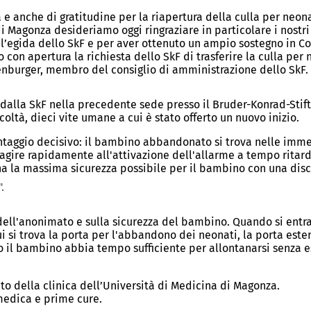
a e anche di gratitudine per la riapertura della culla per neo
di Magonza desideriamo oggi ringraziare in particolare i nostri
 l’egida dello SkF e per aver ottenuto un ampio sostegno in Con
to con apertura la richiesta dello SkF di trasferire la culla p
zenburger, membro del consiglio di amministrazione dello SkF.
 dalla SkF nella precedente sede presso il Bruder-Konrad-Stift n
coltà, dieci vite umane a cui è stato offerto un nuovo inizio.
antaggio decisivo: il bambino abbandonato si trova nelle imm
reagire rapidamente all'attivazione dell'allarme a tempo rita
a la massima sicurezza possibile per il bambino con una discr
.
 dell'anonimato e sulla sicurezza del bambino. Quando si entr
i si trova la porta per l'abbandono dei neonati, la porta este
 il bambino abbia tempo sufficiente per allontanarsi senza e
to della clinica dell’Università di Medicina di Magonza.
medica e prime cure.