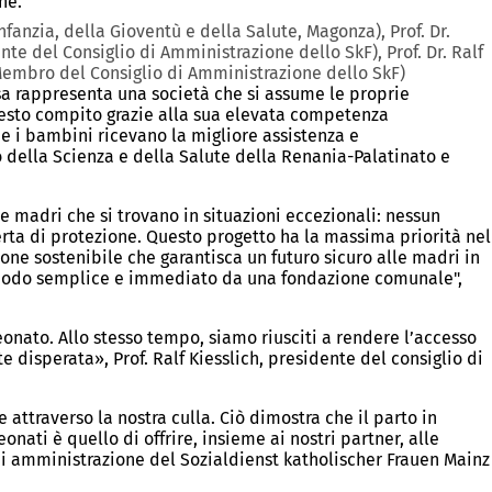
che.
fanzia, della Gioventù e della Salute, Magonza), Prof. Dr.
e del Consiglio di Amministrazione dello SkF), Prof. Dr. Ralf
(Membro del Consiglio di Amministrazione dello SkF)
sa rappresenta una società che si assume le proprie
uesto compito grazie alla sua elevata competenza
che i bambini ricevano la migliore assistenza e
 della Scienza e della Salute della Renania-Palatinato e
e madri che si trovano in situazioni eccezionali: nessun
rta di protezione. Questo progetto ha la massima priorità nel
ne sostenibile che garantisca un futuro sicuro alle madri in
in modo semplice e immediato da una fondazione comunale",
eonato. Allo stesso tempo, siamo riusciti a rendere l’accesso
 disperata», Prof. Ralf Kiesslich, presidente del consiglio di
attraverso la nostra culla. Ciò dimostra che il parto in
nati è quello di offrire, insieme ai nostri partner, alle
di amministrazione del Sozialdienst katholischer Frauen Mainz