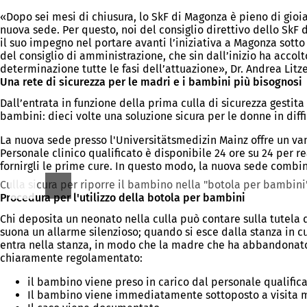
«Dopo sei mesi di chiusura, lo SkF di Magonza è pieno di gioi
nuova sede. Per questo, noi del consiglio direttivo dello SkF 
il suo impegno nel portare avanti l’iniziativa a Magonza sotto
del consiglio di amministrazione, che sin dall’inizio ha accol
determinazione tutte le fasi dell’attuazione», Dr. Andrea Lit
Una rete di sicurezza per le madri e i bambini più bisognosi
Dall’entrata in funzione della prima culla di sicurezza gestita
bambini: dieci volte una soluzione sicura per le donne in diffi
La nuova sede presso l'Universitätsmedizin Mainz offre un v
Personale clinico qualificato è disponibile 24 ore su 24 per 
fornirgli le prime cure. In questo modo, la nuova sede combin
Culla sicura per riporre il bambino nella "botola per bambini"
Procedura per l'utilizzo della botola per bambini
Chi deposita un neonato nella culla può contare sulla tutela
suona un allarme silenzioso; quando si esce dalla stanza in cu
entra nella stanza, in modo che la madre che ha abbandonato
chiaramente regolamentato:
il bambino viene preso in carico dal personale qualifica
Il bambino viene immediatamente sottoposto a visita 