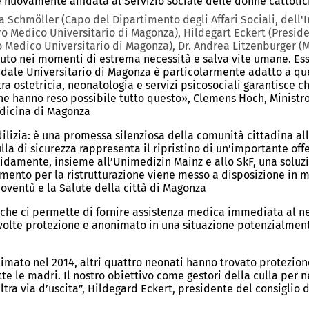
 è nuovamente affidata al Servizio sociale delle donne cattoli
 Schmöller (Capo del Dipartimento degli Affari Sociali, dell'In
 Medico Universitario di Magonza), Hildegart Eckert (President
ro Medico Universitario di Magonza), Dr. Andrea Litzenburger 
aiuto nei momenti di estrema necessità e salva vite umane. Es
pedale Universitario di Magonza è particolarmente adatto a q
 tra ostetricia, neonatologia e servizi psicosociali garantisce 
he hanno reso possibile tutto questo», Clemens Hoch, Ministro
edicina di Magonza
lizia: è una promessa silenziosa della comunità cittadina all
 di sicurezza rappresenta il ripristino di un’importante offe
idamente, insieme all’Unimedizin Mainz e allo SkF, una soluzio
ziamento per la ristrutturazione viene messo a disposizione 
 Gioventù e la Salute della città di Magonza
il che ci permette di fornire assistenza medica immediata al n
involte protezione e anonimato in una situazione potenzialmente
mato nel 2014, altri quattro neonati hanno trovato protezione 
 le madri. Il nostro obiettivo come gestori della culla per neo
ra via d’uscita”, Hildegard Eckert, presidente del consiglio 