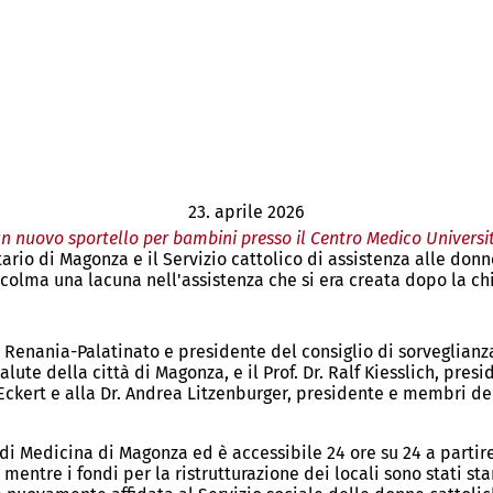
23. aprile 2026
n nuovo sportello per bambini presso il Centro Medico Universit
ario di Magonza e il Servizio cattolico di assistenza alle don
 colma una lacuna nell'assistenza che si era creata dopo la ch
 Renania-Palatinato e presidente del consiglio di sorveglianz
 Salute della città di Magonza, e il Prof. Dr. Ralf Kiesslich, pr
kert e alla Dr. Andrea Litzenburger, presidente e membri del
à di Medicina di Magonza ed è accessibile 24 ore su 24 a partir
 mentre i fondi per la ristrutturazione dei locali sono stati st