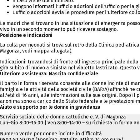
Il caso viene documentato.
Vengono informati l'ufficio adozioni dell'Ufficio per la 
L'ufficio adozioni avvia le procedure per l'ulteriore co
Le madri che si trovano in una situazione di emergenza posson
vivo in un secondo momento può ricevere sostegno.
Posizione e indicazioni
La culla per neonati si trova sul retro della Clinica pediatri
Magonza, vedi mappa allegata).
Indicazioni: trovandosi di fronte all'ingresso principale della c
gira subito di nuovo a sinistra nel vialetto lastricato. Questo 
Ulteriore assistenza: Nascita confidenziale
Il parto in forma riservata consente alle donne incinte di man
famiglia e le attività della società civile (BAFzA) affinché n
all'età di 16 anni, alle informazioni sulle sue origini. Dopo il
anonima sono a carico dello Stato federale e le prestazioni 
Aiuto e supporto per le donne in gravidanza
Servizio sociale delle donne cattoliche e. V. di Magonza
Lun–Gio 8:00–16:00 | Ven 8:00–14:00 – su richiesta in forma a
Numero verde per donne incinte in difficoltà
0800 40 40 020 (anonimo, gratuito, attivo 24 ore su 24)