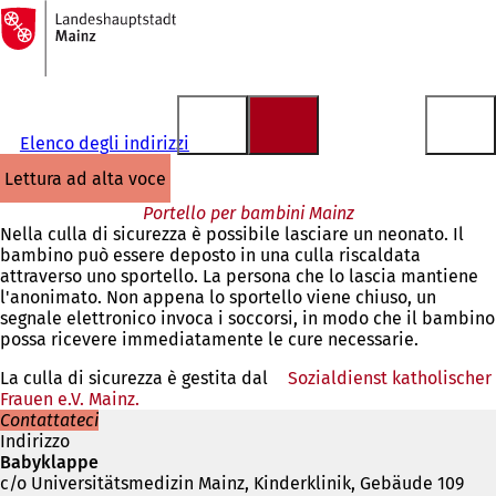
Alla
pagina
Vai al contenuto
iniziale
Elenco degli indirizzi
lettura ad alta voce
Portello per bambini Mainz
Nella culla di sicurezza è possibile lasciare un neonato. Il
bambino può essere deposto in una culla riscaldata
attraverso uno sportello. La persona che lo lascia mantiene
l'anonimato. Non appena lo sportello viene chiuso, un
segnale elettronico invoca i soccorsi, in modo che il bambino
possa ricevere immediatamente le cure necessarie.
La culla di sicurezza è gestita dal
Sozialdienst katholischer
Frauen e.V. Mainz.
(Si
Contattateci
apre
Indirizzo
in
Babyklappe
una
c/o Universitätsmedizin Mainz, Kinderklinik, Gebäude 109
nuova