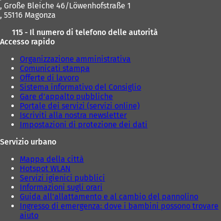
a
c
, Große Bleiche 46/Löwenhofstraße 1
u
s
h
, 55116 Magonza
o
c
e
v
115 - Il numero di telefono delle autorità
h
d
a
Accesso rapido
e
a
s
d
)
c
Organizzazione amministrativa
a
h
Comunicati stampa
)
e
Offerte di lavoro
d
Sistema informativo del Consiglio
a
Gare d'appalto pubbliche
)
Portale dei servizi (servizi online)
Iscriviti alla nostra newsletter
Impostazioni di protezione dei dati
Servizio urbano
Mappa della città
Hotspot WLAN
Servizi igienici pubblici
Informazioni sugli orari
Guida all'allattamento e al cambio del pannolino
Ingresso di emergenza: dove i bambini possono trovare
aiuto