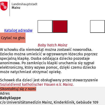
Do
strony
Przejdź do treści
głównej
Katalog adresów
czytać na głos
Baby hatch Mainz
W schowku dla niemowląt można zostawić noworodka.
Dziecko można umieścić w ogrzewanym łóżeczku poprzez
specjalną klapkę. Osoba oddająca dziecko pozostaje
anonimowa. Po zamknięciu klapki uruchamia się sygnał
elektroniczny, który wzywa pomoc, dzięki czemu dziecko
może natychmiast otrzymać opiekę.
Schowek dla dzieci jest obsługiwany przez stowarzyszenie
Sozialdienst katholischer Frauen e.V. Mainz.
(Otwiera
Skontaktuj się z nami
się
Adres
w
Babyklappe
nowej
c/o Universitätsmedizin Mainz, Kinderklinik, Gebäude 109
karcie)