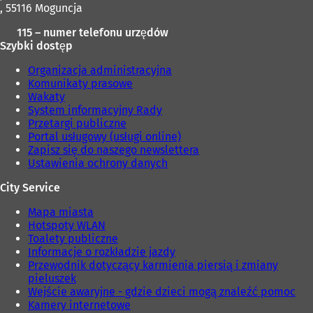
j
a
, 55116 Moguncja
o
k
r
w
115 – numer telefonu urzędów
a
c
e
Szybki dostęp
r
i
j
c
e
k
Organizacja administracyjna
i
)
a
Komunikaty prasowe
e
r
Wakaty
)
c
System informacyjny Rady
i
Przetargi publiczne
e
Portal usługowy (usługi online)
)
Zapisz się do naszego newslettera
Ustawienia ochrony danych
City Service
Mapa miasta
Hotspoty WLAN
Toalety publiczne
Informacje o rozkładzie jazdy
Przewodnik dotyczący karmienia piersią i zmiany
pieluszek
Wejście awaryjne - gdzie dzieci mogą znaleźć pomoc
Kamery internetowe