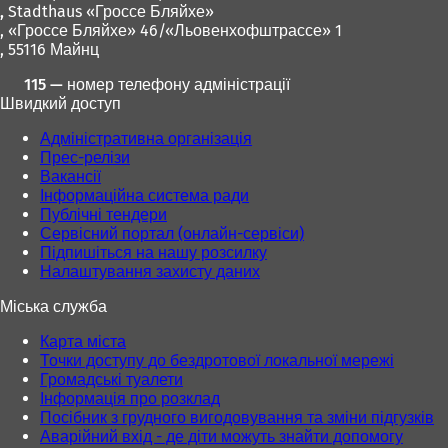
н
в
,
Stadthaus «Гроссе Бляйхе»
с
о
і
, «Гроссе Бляйхе» 46/«Льовенхофштрассе» 1
я
в
й
, 55116 Майнц
в
і
в
н
115 — номер телефону адміністрації
й
к
о
Швидкий доступ
в
л
в
к
а
і
Адміністративна організація
л
д
й
Прес-релізи
а
ц
в
Вакансії
д
і
к
Інформаційна система ради
ц
)
л
Публічні тендери
і
а
Сервісний портал (онлайн-сервіси)
)
д
Підпишіться на нашу розсилку
ц
Налаштування захисту даних
і
)
Міська служба
Карта міста
Точки доступу до бездротової локальної мережі
Громадські туалети
Інформація про розклад
Посібник з грудного вигодовування та зміни підгузків
Аварійний вхід - де діти можуть знайти допомогу