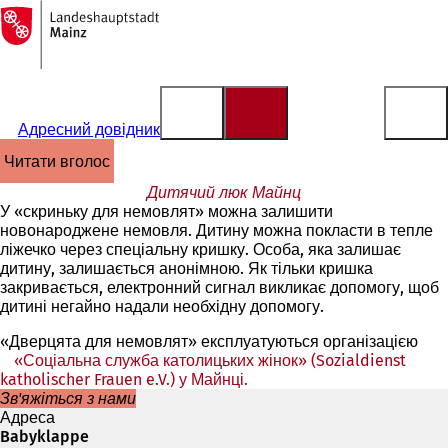
На
головну
Перейти до змісту
сторінку
Адресний довідник
читати вголос
Дитячий люк Майнц
У «скриньку для немовлят» можна залишити
новонароджене немовля. Дитину можна покласти в тепле
ліжечко через спеціальну кришку. Особа, яка залишає
дитину, залишається анонімною. Як тільки кришка
закривається, електронний сигнал викликає допомогу, щоб
дитині негайно надали необхідну допомогу.
«Дверцята для немовлят» експлуатуються організацією
«Соціальна служба католицьких жінок» (Sozialdienst
katholischer Frauen e.V.) у Майнці.
(Відкривається
Зв'яжіться з нами
в
Адреса
новій
Babyklappe
вкладці)