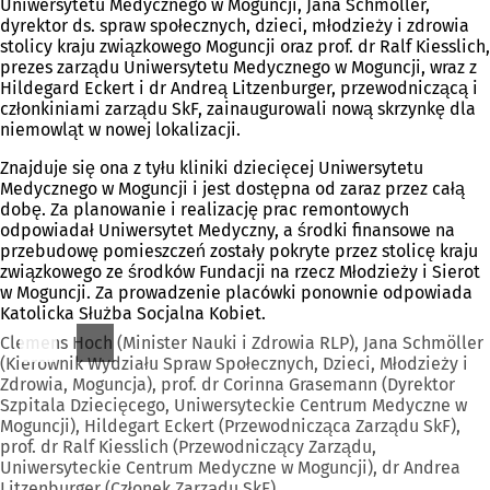
Uniwersytetu Medycznego w Moguncji, Jana Schmöller,
dyrektor ds. spraw społecznych, dzieci, młodzieży i zdrowia
stolicy kraju związkowego Moguncji oraz prof. dr Ralf Kiesslich,
prezes zarządu Uniwersytetu Medycznego w Moguncji, wraz z
Hildegard Eckert i dr Andreą Litzenburger, przewodniczącą i
członkiniami zarządu SkF, zainaugurowali nową skrzynkę dla
niemowląt w nowej lokalizacji.
Znajduje się ona z tyłu kliniki dziecięcej Uniwersytetu
Medycznego w Moguncji i jest dostępna od zaraz przez całą
dobę. Za planowanie i realizację prac remontowych
odpowiadał Uniwersytet Medyczny, a środki finansowe na
przebudowę pomieszczeń zostały pokryte przez stolicę kraju
związkowego ze środków Fundacji na rzecz Młodzieży i Sierot
w Moguncji. Za prowadzenie placówki ponownie odpowiada
Katolicka Służba Socjalna Kobiet.
Clemens Hoch (Minister Nauki i Zdrowia RLP), Jana Schmöller
(Kierownik Wydziału Spraw Społecznych, Dzieci, Młodzieży i
Zdrowia, Moguncja), prof. dr Corinna Grasemann (Dyrektor
Szpitala Dziecięcego, Uniwersyteckie Centrum Medyczne w
Moguncji), Hildegart Eckert (Przewodnicząca Zarządu SkF),
prof. dr Ralf Kiesslich (Przewodniczący Zarządu,
Uniwersyteckie Centrum Medyczne w Moguncji), dr Andrea
Litzenburger (Członek Zarządu SkF).