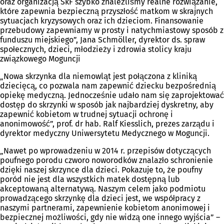
oraz organizacją SkF szybko znaleźliśmy realne rozwiązanie,
które zapewnia bezpieczną przyszłość matkom w skrajnych
sytuacjach kryzysowych oraz ich dzieciom. Finansowanie
przebudowy zapewniamy w prosty i natychmiastowy sposób z
funduszu miejskiego”, Jana Schmöller, dyrektor ds. spraw
społecznych, dzieci, młodzieży i zdrowia stolicy kraju
związkowego Moguncji
„Nowa skrzynka dla niemowląt jest połączona z kliniką
dziecięcą, co pozwala nam zapewnić dziecku bezpośrednią
opiekę medyczną. Jednocześnie udało nam się zaprojektować
dostęp do skrzynki w sposób jak najbardziej dyskretny, aby
zapewnić kobietom w trudnej sytuacji ochronę i
anonimowość”, prof. dr hab. Ralf Kiesslich, prezes zarządu i
dyrektor medyczny Uniwersytetu Medycznego w Moguncji.
„Nawet po wprowadzeniu w 2014 r. przepisów dotyczących
poufnego porodu czworo noworodków znalazło schronienie
dzięki naszej skrzynce dla dzieci. Pokazuje to, że poufny
poród nie jest dla wszystkich matek dostępną lub
akceptowaną alternatywą. Naszym celem jako podmiotu
prowadzącego skrzynkę dla dzieci jest, we współpracy z
naszymi partnerami, zapewnienie kobietom anonimowej i
bezpiecznej możliwości, gdy nie widzą one innego wyjścia” –