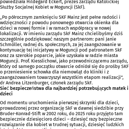
powiedziała Hildegard Eckert, prezes zarządu Katolickiej
Służby Socjalnej Kobiet w Moguncji (SkF).
„Po półrocznym zamknięciu SKF Mainz jest pełne radości i
wdzięczności z powodu ponownego otwarcia okienka dla
dzieci w nowej formie i w ramach współpracy w nowej
lokalizacji. W imieniu zarządu SkF Mainz chcielibyśmy dziś
szczególnie podziękować naszym partnerom: pani Janie
Schmöller, radnej ds. społecznych, za jej zaangażowanie w
kontynuację tej inicjatywy w Moguncji pod patronatem SkF
oraz za szerokie poparcie, jakie uzyskała w radzie miasta
Moguncji. Prof. Kiesslichowi, jako przewodniczącemu zarządu,
który od samego początku otwarcie odniósł się do prośby SKF
o przeniesienie schowka dla niemowląt do kliniki i z
zaangażowaniem towarzyszył wszystkim etapom realizacji”,
dr Andrea Litzenburger, członek zarządu SkF.
Sieć bezpieczeństwa dla najbardziej potrzebujących matek i
dzieci
Od momentu uruchomienia pierwszej skrzynki dla dzieci,
prowadzonej przez organizację SkF w dawnej siedzibie przy
Bruder-Konrad-Stift w 2002 roku, do 2025 roku przyjęto tam
bezpiecznie dziesięcioro dzieci – dziesięć razy bezpieczne
rozwiązanie dla kobiet w trudnej sytuacji, dziesięć ludzkich