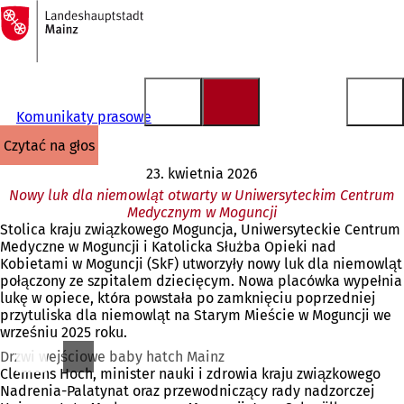
Do
strony
Przejdź do treści
głównej
Komunikaty prasowe
czytać na głos
23. kwietnia 2026
Nowy luk dla niemowląt otwarty w Uniwersyteckim Centrum
Medycznym w Moguncji
Stolica kraju związkowego Moguncja, Uniwersyteckie Centrum
Medyczne w Moguncji i Katolicka Służba Opieki nad
Kobietami w Moguncji (SkF) utworzyły nowy luk dla niemowląt
połączony ze szpitalem dziecięcym. Nowa placówka wypełnia
lukę w opiece, która powstała po zamknięciu poprzedniej
przytuliska dla niemowląt na Starym Mieście w Moguncji we
wrześniu 2025 roku.
Drzwi wejściowe baby hatch Mainz
Clemens Hoch, minister nauki i zdrowia kraju związkowego
Nadrenia-Palatynat oraz przewodniczący rady nadzorczej