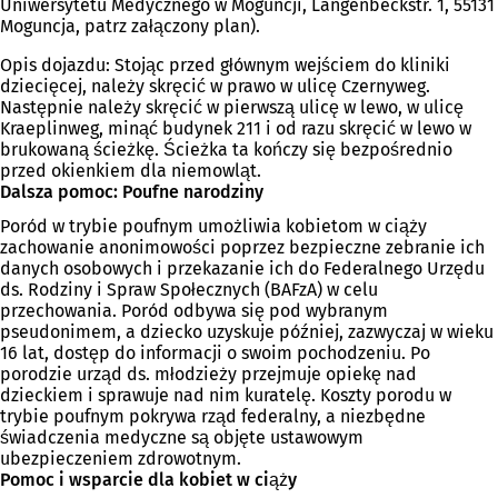
Uniwersytetu Medycznego w Moguncji, Langenbeckstr. 1, 55131
Moguncja, patrz załączony plan).
Opis dojazdu: Stojąc przed głównym wejściem do kliniki
dziecięcej, należy skręcić w prawo w ulicę Czernyweg.
Następnie należy skręcić w pierwszą ulicę w lewo, w ulicę
Kraeplinweg, minąć budynek 211 i od razu skręcić w lewo w
brukowaną ścieżkę. Ścieżka ta kończy się bezpośrednio
przed okienkiem dla niemowląt.
Dalsza pomoc: Poufne narodziny
Poród w trybie poufnym umożliwia kobietom w ciąży
zachowanie anonimowości poprzez bezpieczne zebranie ich
danych osobowych i przekazanie ich do Federalnego Urzędu
ds. Rodziny i Spraw Społecznych (BAFzA) w celu
przechowania. Poród odbywa się pod wybranym
pseudonimem, a dziecko uzyskuje później, zazwyczaj w wieku
16 lat, dostęp do informacji o swoim pochodzeniu. Po
porodzie urząd ds. młodzieży przejmuje opiekę nad
dzieckiem i sprawuje nad nim kuratelę. Koszty porodu w
trybie poufnym pokrywa rząd federalny, a niezbędne
świadczenia medyczne są objęte ustawowym
ubezpieczeniem zdrowotnym.
Pomoc i wsparcie dla kobiet w ciąży