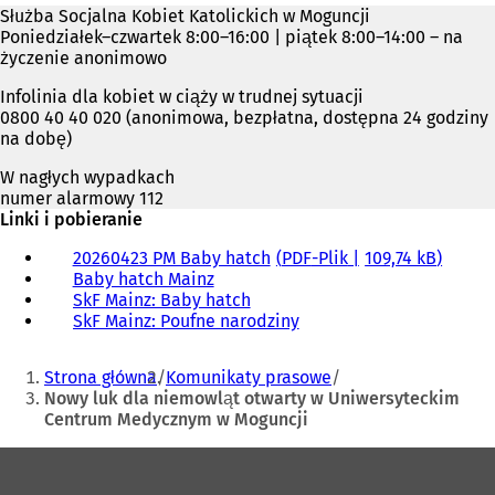
Służba Socjalna Kobiet Katolickich w Moguncji
Poniedziałek–czwartek 8:00–16:00 | piątek 8:00–14:00 – na
życzenie anonimowo
Infolinia dla kobiet w ciąży w trudnej sytuacji
0800 40 40 020 (anonimowa, bezpłatna, dostępna 24 godziny
na dobę)
W nagłych wypadkach
numer alarmowy 112
Linki i pobieranie
20260423 PM Baby hatch
PDF
-Plik
109,74 kB
Baby hatch Mainz
SkF Mainz: Baby hatch
(
SkF Mainz: Poufne narodziny
O
(
t
O
Jesteś
w
t
Strona główna
Komunikaty prasowe
i
w
tutaj:
Nowy luk dla niemowląt otwarty w Uniwersyteckim
e
i
Centrum Medycznym w Moguncji
r
e
a
r
Obszar
s
a
stóp
i
s