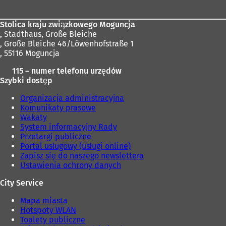
ę
i
w
ę
Stolica kraju związkowego Moguncja
n
w
,
Stadthaus, Große Bleiche
o
n
, Große Bleiche 46/Löwenhofstraße 1
w
o
, 55116 Moguncja
e
w
j
e
115 – numer telefonu urzędów
k
j
Szybki dostęp
a
k
r
a
Organizacja administracyjna
c
r
Komunikaty prasowe
i
c
Wakaty
e
i
System informacyjny Rady
)
e
Przetargi publiczne
)
Portal usługowy (usługi online)
Zapisz się do naszego newslettera
Ustawienia ochrony danych
City Service
Mapa miasta
Hotspoty WLAN
Toalety publiczne