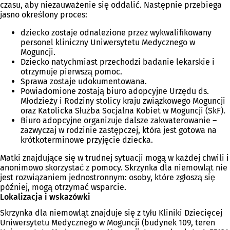
czasu, aby niezauważenie się oddalić. Następnie przebiega
jasno określony proces:
dziecko zostaje odnalezione przez wykwalifikowany
personel kliniczny Uniwersytetu Medycznego w
Moguncji.
Dziecko natychmiast przechodzi badanie lekarskie i
otrzymuje pierwszą pomoc.
Sprawa zostaje udokumentowana.
Powiadomione zostają biuro adopcyjne Urzędu ds.
Młodzieży i Rodziny stolicy kraju związkowego Moguncji
oraz Katolicka Służba Socjalna Kobiet w Moguncji (SkF).
Biuro adopcyjne organizuje dalsze zakwaterowanie –
zazwyczaj w rodzinie zastępczej, która jest gotowa na
krótkoterminowe przyjęcie dziecka.
Matki znajdujące się w trudnej sytuacji mogą w każdej chwili i
anonimowo skorzystać z pomocy. Skrzynka dla niemowląt nie
jest rozwiązaniem jednostronnym: osoby, które zgłoszą się
później, mogą otrzymać wsparcie.
Lokalizacja i wskazówki
Skrzynka dla niemowląt znajduje się z tyłu Kliniki Dziecięcej
Uniwersytetu Medycznego w Moguncji (budynek 109, teren