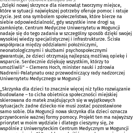
„Dzięki nowej skrzynce dla niemowląt tworzymy miejsce,
które w sytuacji największej potrzeby oferuje pomoc i ratuje
życie. Jest ona symbolem społeczeństwa, które bierze na
siebie odpowiedzialność, gdy wszystkie inne drogi są
zamknięte. Centrum Medyczne Uniwersytetu w Moguncji
nadaje się do tego zadania w szczególny sposób dzięki swojej
wysokiej wiedzy specjalistycznej i infrastrukturze. Ścisła
współpraca między oddziałami położniczymi,
neonatologicznymi i służbami psychospołecznymi
gwarantuje, że dzieci otrzymają najlepszą możliwą opiekę i
wsparcie. Serdecznie dziękuję wszystkim, którzy to
umożliwili” – Clemens Hoch, minister nauki i zdrowia
Nadrenii-Palatynatu oraz przewodniczący rady nadzorczej
Uniwersytetu Medycznego w Moguncji
„Skrzynka dla dzieci to znacznie więcej niż tylko rozwiązanie
budowlane – to cicha obietnica społeczności miejskiej
skierowana do matek znajdujących się w wyjątkowych
sytuacjach: żadne dziecko nie musi zostać pozostawione
samo sobie. Dla Moguncji nowa skrzynka dla dzieci oznacza
przywrócenie ważnej formy pomocy. Projekt ten ma najwyższy
priorytet w moim wydziale i dlatego cieszymy się, że
wspólnie z Uniwersyteckim Centrum Medycznym w Moguncji