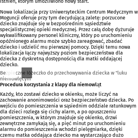
istnień, którym umożliwiono nowy start.
Nowa lokalizacja przy Uniwersyteckim Centrum Medycznym w
Moguncji oferuje przy tym decydującą zaletę: porzucone
dziecko znajduje się w bezpośrednim sąsiedztwie
specjalistycznej opieki medycznej. Przez całą dobę dyżuruje
wykwalifikowany personel kliniczny, który po uruchomieniu
opóźnionego alarmu może szybko zareagować, zbadać
dziecko i udzielić mu pierwszej pomocy. Dzięki temu nowa
lokalizacja łączy najwyższy poziom bezpieczeństwa dla
dziecka z dyskretną dostępnością dla matki oddającej
dziecko.
Bezpieczne łóżeczko do przechowywania dziecka w "luku
niemowlęcym
Procedura korzystania z klapy dla niemowląt
Każdy, kto zostawi dziecko w okienku, może liczyć na
zachowanie anonimowości oraz bezpieczeństwo dziecka. Po
wejściu do pomieszczenia w sąsiednim oddziale ratunkowym
dla dzieci rozlega się cichy alarm, a po opuszczeniu
pomieszczenia, w którym znajduje się okienko, drzwi
zewnętrzne zamykają się, a pięć minut po uruchomieniu
alarmu do pomieszczenia wchodzi pielęgniarka, dzięki
czemu matka oddająca dziecko ma wystarczająco dużo