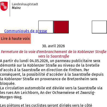
Vers
la
Accéder au contenu
page
d'accueil
Communiqués de presse
lire à haute voix
30. avril 2026
Fermeture de la voie d'embranchement de la Koblenzer Straße
vers la Saarstraße
A partir du lundi 04.05.2026, un panneau publicitaire sera
démonté sur la Koblenzer Straße au niveau de la bretelle
d'accès à la Saarstraße en direction de Finthen. Par
conséquent, la possibilité d'accéder à la Saarstraße depuis
la Koblenzer Straße en provenance de Bretzenheim sera
bloquée.
La circulation automobile est déviée vers la Saarstraße via
les rues Am Leichborn, An der Ochsenwiese et Zwanzig-
Morgen-Weg.
Les piétons et les cyclistes seront dirigés vers le côté