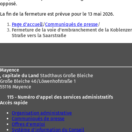
opposé.
La fin de la fermeture est prévue pour le 13 mai 2026.
Vous
Page d'accueil
Communiqués de presse
êtes
Fermeture de la voie d'embranchement de la Koblenzer
Straße vers la Saarstraße
ici
:
Pied
de
page
Mayence
, capitale du Land
Stadthaus Große Bleiche
Große Bleiche 46/Löwenhofstraße 1
55116 Mayence
115 - Numéro d'appel des services administratifs
Accès rapide
Organisation administrative
Communiqués de presse
Offres d'emploi
Système d'information du Conseil