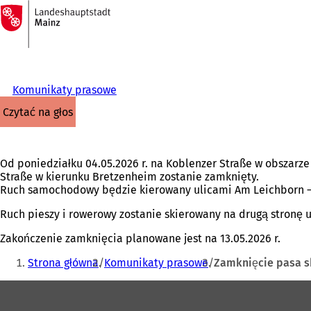
Do
strony
Przejdź do treści
głównej
Komunikaty prasowe
czytać na głos
Od poniedziałku 04.05.2026 r. na Koblenzer Straße w obszarz
Straße w kierunku Bretzenheim zostanie zamknięty.
Ruch samochodowy będzie kierowany ulicami Am Leichborn – 
Ruch pieszy i rowerowy zostanie skierowany na drugą stronę u
Zakończenie zamknięcia planowane jest na 13.05.2026 r.
Jesteś
Strona główna
Komunikaty prasowe
Zamknięcie pasa sk
tutaj:
Obszar
stóp