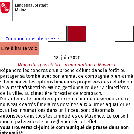
Vers
la
Accéder au contenu
page
d'accueil
Communiqués de presse
lire à haute voix
18. juin 2026
Nouvelles possibilités d'inhumation à Mayence
Répandre les cendres d'un proche défunt dans la forêt ou
partager sa tombe avec son animal de compagnie bien-aimé
: deux nouvelles options funéraires proposées dès cet été par
le Wirtschaftsbetrieb Mainz, gestionnaire des 12 cimetières
de la ville, au cimetière forestier de Mombach.
Par ailleurs, le cimetière principal compte désormais deux
nouveaux carrés funéraires destinés aux « urnes aquatiques
». Et les inhumations dans un linceul sont désormais
autorisées dans tous les cimetières de Mayence. Le conseil
municipal a adopté un règlement à cet effet.
Vous trouverez ci-joint le communiqué de presse dans son
intégralité