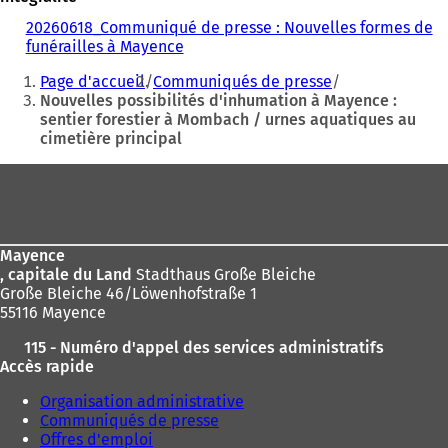
20260618_Communiqué de presse : Nouvelles formes de
funérailles à Mayence
Vous
Page d'accueil
Communiqués de presse
êtes
Nouvelles possibilités d'inhumation à Mayence :
sentier forestier à Mombach / urnes aquatiques au
ici
cimetière principal
:
Pied
de
page
Mayence
, capitale du Land
Stadthaus Große Bleiche
Große Bleiche 46/Löwenhofstraße 1
55116 Mayence
115 - Numéro d'appel des services administratifs
Accès rapide
Organisation administrative
Communiqués de presse
Offres d'emploi