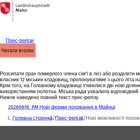
На
головну
Перейти до змісту
сторінку
Прес-релізи
читати вголос
Розсипати прах померлого члена сім’ї в лісі або розділити 
власник 12 міських кладовищ, пропонуватиме з цього літа 
Крім того, на Головному кладовищі з’явилися дві нові діля
використанням полотна. Міська рада ухвалила відповідний 
Нижче наведено повний текст прес-релізу
20260618_PM Нові форми поховання в Майнці
Ти
Головна сторінка
Прес-релізи
Нові можливості похов
тут:
Зона
для