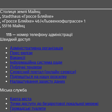
ніг
Столиця землі Майнц
,
Stadthaus «Гроссе Бляйхе»
, «Гроссе Бляйхе» 46/«Льовенхофштрассе» 1
, 55116 Майнц
115 — номер телефону адміністрації
Швидкий доступ
Адміністративна організація
Прес-релізи
Вакансії
Інформаційна система ради
Публічні тендери
Сервісний портал (онлайн-сервіси)
Підпишіться на нашу розсилку
Налаштування захисту даних
Міська служба
Карта міста
Точки доступу до бездротової локальної мережі
Громадські туалети