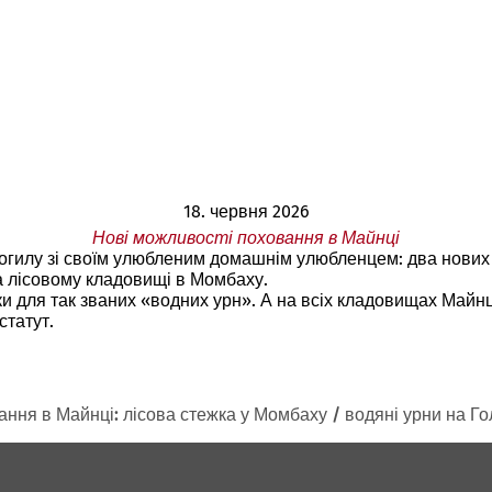
18. червня 2026
Нові можливості поховання в Майнці
могилу зі своїм улюбленим домашнім улюбленцем: два нових в
на лісовому кладовищі в Момбаху.
нки для так званих «водних урн». А на всіх кладовищах Май
статут.
ання в Майнці: лісова стежка у Момбаху / водяні урни на Г