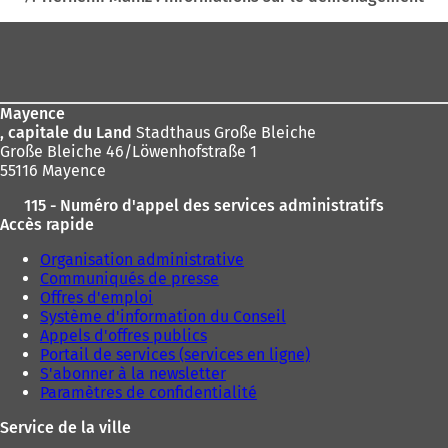
Pied
de
page
Mayence
, capitale du Land
Stadthaus Große Bleiche
Große Bleiche 46/Löwenhofstraße 1
55116 Mayence
115 - Numéro d'appel des services administratifs
Accès rapide
Organisation administrative
Communiqués de presse
Offres d'emploi
Système d'information du Conseil
Appels d'offres publics
Portail de services (services en ligne)
S'abonner à la newsletter
Paramètres de confidentialité
Service de la ville