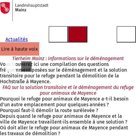
Vers
la
Accéder au contenu
page
d'accueil
Actualités
lire à haute voix
Tierheim Mainz : Informations sur le déménagement
Vous trouverez ici une compilation des questions
fréquemment posées sur le déménagement et la solution
transitoire pour le refuge pendant la démolition de la
Hochstraße à Mayence.
FAQ sur la solution transitoire et le déménagement du refuge
pour animaux de Mayence
Pourquoi le refuge pour animaux de Mayence a-t-il besoin
d'un autre emplacement pour quelques années ?
Pourquoi faut-il démolir la route surélevée ?
Depuis quand le refuge pour animaux de Mayence et la
ville de Mayence travaillent-ils ensemble à une solution ?
Où doit aller le refuge pour animaux de Mayence pendant
les travaux de démolition ?