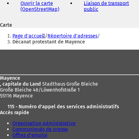
Ouvrir la carte
Liaison de transport
(OpenStreetMap)
(
public
(
S
S
'
'
Carte
o
o
Vous
u
u
Page d'accueil
Répertoire d'adresses
v
v
êtes
Décanat protestant de Mayence
r
r
ici
e
e
Pied
d
d
:
de
a
a
n
n
page
s
s
Mayence
u
u
, capitale du Land
Stadthaus Große Bleiche
n
n
Große Bleiche 46/Löwenhofstraße 1
n
n
55116 Mayence
o
o
u
u
115 - Numéro d'appel des services administratifs
v
v
Accès rapide
e
e
l
l
Organisation administrative
o
o
Communiqués de presse
n
n
Offres d'emploi
g
g