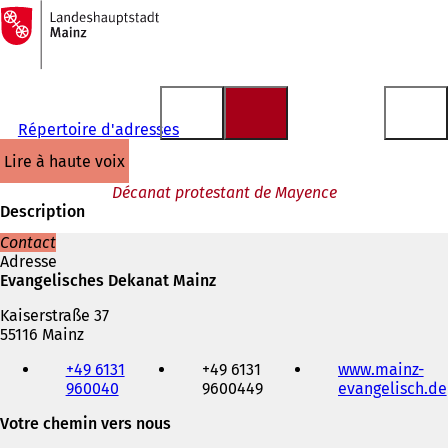
Vers
la
Accéder au contenu
page
d'accueil
Répertoire d'adresses
lire à haute voix
Décanat protestant de Mayence
Description
Contact
Adresse
Evangelisches Dekanat Mainz
Kaiserstraße 37
55116 Mainz
Téléphone,
+49 6131
+49 6131
www.mainz-
fax
960040
9600449
evangelisch.de
et
adresse
Votre chemin vers nous
électronique