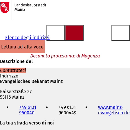
Alla
pagina
Vai al contenuto
iniziale
Elenco degli indirizzi
lettura ad alta voce
Decanato protestante di Magonza
Descrizione del
Contattateci
Indirizzo
Evangelisches Dekanat Mainz
Kaiserstraße 37
55116 Mainz
Telefono,
+49 6131
+49 6131
www.mainz-
fax
960040
9600449
evangelisch.de
e
indirizzo
La tua strada verso di noi
e-