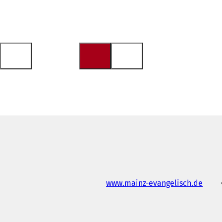
(
www.mainz-evangelisch.de
ي
ف
ت
ح