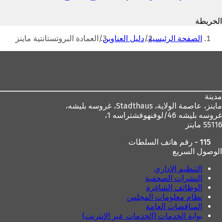
ي
ف
الخريطة
ت
أنت
ح
الصفحة الرئيسية
دليل العناوين
العمادة البروتستانتية ماينز
ف
هنا
ي
منطقة
ع
القدم
ل
ا
م
مدينة
ة
ماينز، عاصمة الولاية،
Stadthaus، غروسه بليشه،
ت
غروسه بليشه 46/لوفنهوفشتراسه 1،
ب
55116 ماينز
و
ي
115 - رقم هاتف السلطات
ب
الوصول السريع
ج
د
التنظيم الإداري
ي
النشرات الصحفية
د
الوظائف الشاغرة
ة
نظام معلومات المجلس
)
المناقصات العامة
بوابة الخدمات (الخدمات عبر الإنترنت)