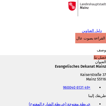
إلى
الصفحة
الانتقال إلى المحتوى
الرئيسية
دليل العناوين
القراءة بصوت عالٍ
وصف
اتصل بنا
العنوان
Evangelisches Dekanat Mainz
Kaiserstraße 37
55116 Mainz
الهاتف
+49 6131 960040
والفاكس
وعنوان
طريقك إلينا
البريد
الإلكتروني
خريطة مفتوحة (خريطة الشارع المفتوح)
(