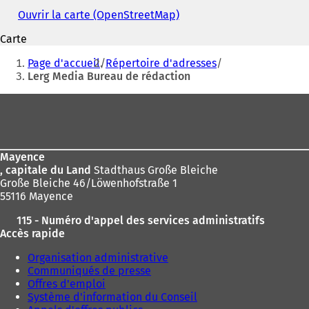
Ouvrir la carte (OpenStreetMap)
(
S
Carte
'
Vous
o
Page d'accueil
Répertoire d'adresses
u
êtes
Lerg Media Bureau de rédaction
v
ici
r
Pied
e
:
de
d
a
page
n
Mayence
s
, capitale du Land
Stadthaus Große Bleiche
u
Große Bleiche 46/Löwenhofstraße 1
n
55116 Mayence
n
o
115 - Numéro d'appel des services administratifs
u
Accès rapide
v
e
Organisation administrative
l
Communiqués de presse
o
Offres d'emploi
n
Système d'information du Conseil
g