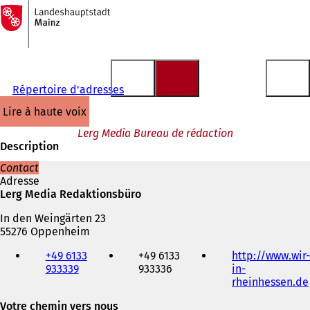
Vers
la
Accéder au contenu
page
d'accueil
Répertoire d'adresses
lire à haute voix
Lerg Media Bureau de rédaction
Description
Contact
Adresse
Lerg Media Redaktionsbüro
In den Weingärten 23
55276 Oppenheim
Téléphone,
+49 6133
+49 6133
http://www.wir-
fax
933339
933336
in-
et
rheinhessen.de
adresse
électronique
Votre chemin vers nous