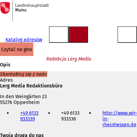
Do
strony
Przejdź do treści
głównej
Katalog adresów
czytać na głos
Redakcja Lerg Media
Opis
Skontaktuj się z nami
Adres
Lerg Media Redaktionsbüro
In den Weingärten 23
55276 Oppenheim
Telefon,
+49 6133
+49 6133
http://www.wir-
faks
933339
933336
in-
i
rheinhessen.de
adres
e-
Twoja droga do nas