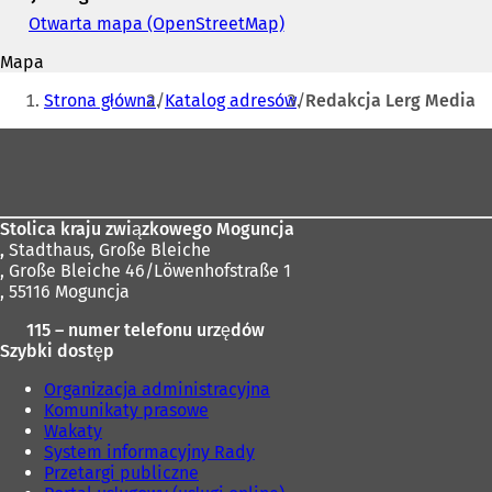
mail
Otwarta mapa (OpenStreetMap)
(
O
Mapa
t
Jesteś
w
Strona główna
Katalog adresów
Redakcja Lerg Media
i
tutaj:
e
Obszar
r
stóp
a
s
i
Stolica kraju związkowego Moguncja
ę
,
Stadthaus, Große Bleiche
w
, Große Bleiche 46/Löwenhofstraße 1
n
, 55116 Moguncja
o
w
115 – numer telefonu urzędów
e
Szybki dostęp
j
k
Organizacja administracyjna
a
Komunikaty prasowe
r
Wakaty
c
System informacyjny Rady
i
Przetargi publiczne
e