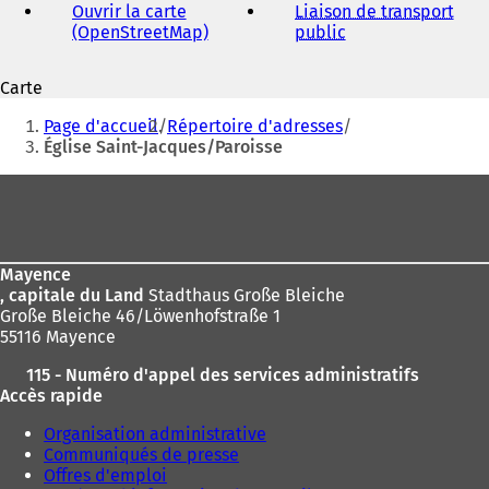
Ouvrir la carte
Liaison de transport
(OpenStreetMap)
(
public
(
S
S
'
'
Carte
o
o
Vous
u
u
Page d'accueil
Répertoire d'adresses
v
v
êtes
Église Saint-Jacques/Paroisse
r
r
ici
e
e
Pied
d
d
:
de
a
a
n
n
page
s
s
Mayence
u
u
, capitale du Land
Stadthaus Große Bleiche
n
n
Große Bleiche 46/Löwenhofstraße 1
n
n
55116 Mayence
o
o
u
u
115 - Numéro d'appel des services administratifs
v
v
Accès rapide
e
e
l
l
Organisation administrative
o
o
Communiqués de presse
n
n
Offres d'emploi
g
g