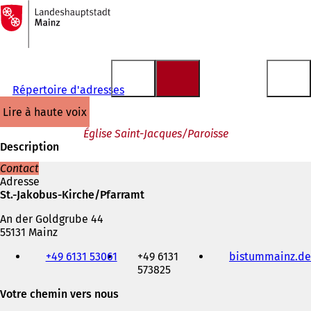
Vers
la
Accéder au contenu
page
d'accueil
Répertoire d'adresses
lire à haute voix
Église Saint-Jacques/Paroisse
Description
Contact
Adresse
St.-Jakobus-Kirche/Pfarramt
An der Goldgrube 44
55131 Mainz
Téléphone,
+49 6131 53061
+49 6131
bistummainz.de
fax
573825
et
adresse
Votre chemin vers nous
électronique