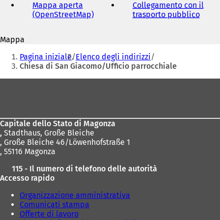
mail
Mappa aperta
Collegamento con il
(OpenStreetMap)
(
trasporto pubblico
(
S
S
i
i
Mappa
a
a
Siete
p
p
Pagina iniziale
Elenco degli indirizzi
r
r
qui:
Chiesa di San Giacomo/Ufficio parrocchiale
e
e
i
i
Area
n
n
dei
u
u
n
n
piedi
a
a
Capitale dello Stato di Magonza
n
n
,
Stadthaus, Große Bleiche
u
u
, Große Bleiche 46/Löwenhofstraße 1
o
o
, 55116 Magonza
v
v
a
a
115 - Il numero di telefono delle autorità
s
s
Accesso rapido
c
c
h
h
Organizzazione amministrativa
e
e
Comunicati stampa
d
d
Offerte di lavoro
a
a