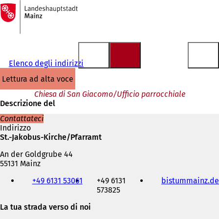
Alla
pagina
Vai al contenuto
iniziale
Elenco degli indirizzi
lettura ad alta voce
Chiesa di San Giacomo/Ufficio parrocchiale
Descrizione del
Contattateci
Indirizzo
St.-Jakobus-Kirche/Pfarramt
An der Goldgrube 44
55131 Mainz
Telefono,
+49 6131 53061
+49 6131
bistummainz.de
fax
573825
e
indirizzo
La tua strada verso di noi
e-