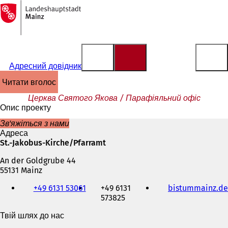
На
головну
Перейти до змісту
сторінку
Адресний довідник
читати вголос
Церква Святого Якова / Парафіяльний офіс
Опис проекту
Зв'яжіться з нами
Адреса
St.-Jakobus-Kirche/Pfarramt
An der Goldgrube 44
55131 Mainz
Телефон,
+49 6131 53061
+49 6131
bistummainz.de
факс
573825
та
адреса
Твій шлях до нас
електронної