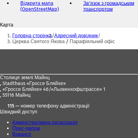
пошти
Відкрита мапа
Зв'язок з громадським
(OpenStreetMap)
(
транспортом
(
В
В
і
і
Карта
д
д
Ти
к
к
Головна сторінка
Адресний довідник
р
р
тут:
Церква Святого Якова / Парафіяльний офіс
и
и
в
в
Зона
а
а
для
є
є
т
т
ніг
ь
ь
Столиця землі Майнц
с
с
,
Stadthaus «Гроссе Бляйхе»
я
я
, «Гроссе Бляйхе» 46/«Льовенхофштрассе» 1
в
в
, 55116 Майнц
н
н
о
о
115 — номер телефону адміністрації
в
в
Швидкий доступ
і
і
й
й
Адміністративна організація
в
в
Прес-релізи
к
к
Вакансії
л
л