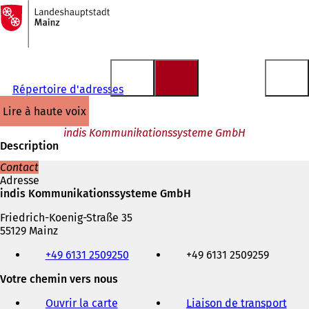
Vers
la
Accéder au contenu
page
d'accueil
Répertoire d'adresses
lire à haute voix
indis Kommunikationssysteme GmbH
Description
Contact
Adresse
indis Kommunikationssysteme GmbH
Friedrich-Koenig-Straße 35
55129 Mainz
Téléphone,
+49 6131 2509250
+49 6131 2509259
fax
et
Votre chemin vers nous
adresse
électronique
Ouvrir la carte
Liaison de transport