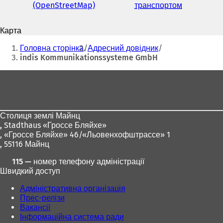
пошти
(OpenStreetMap)
(
транспортом
(
В
В
і
і
Карта
д
д
Ти
к
к
Головна сторінка
Адресний довідник
р
р
тут:
indis Kommunikationssysteme GmbH
и
и
в
в
Зона
а
а
для
є
є
т
т
ніг
ь
ь
Столиця землі Майнц
с
с
,
Stadthaus «Гроссе Бляйхе»
я
я
, «Гроссе Бляйхе» 46/«Льовенхофштрассе» 1
в
в
, 55116 Майнц
н
н
о
о
115 — номер телефону адміністрації
в
в
Швидкий доступ
і
і
й
й
Адміністративна організація
в
в
Прес-релізи
к
к
Вакансії
л
л
Інформаційна система ради
а
а