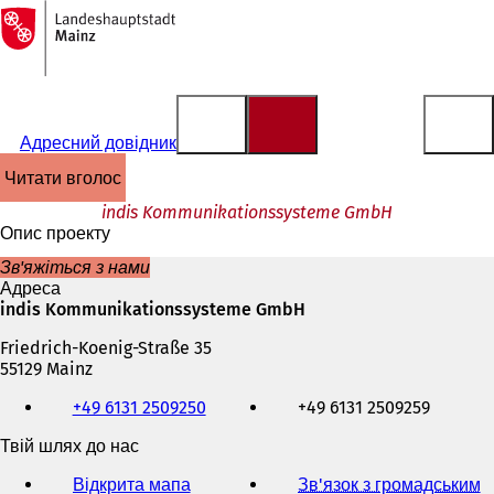
На
головну
Перейти до змісту
сторінку
Адресний довідник
читати вголос
indis Kommunikationssysteme GmbH
Опис проекту
Зв'яжіться з нами
Адреса
indis Kommunikationssysteme GmbH
Friedrich-Koenig-Straße 35
55129 Mainz
Телефон,
+49 6131 2509250
+49 6131 2509259
факс
та
Твій шлях до нас
адреса
електронної
Відкрита мапа
Зв'язок з громадським