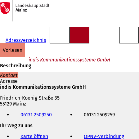
Zur
Startseite
Inhalt anspringen
Adressverzeichnis
vorlesen
indis Kommunikationssysteme GmbH
Beschreibung
Kontakt
Adresse
indis Kommunikationssysteme GmbH
Friedrich-Koenig-Straße 35
55129 Mainz
Telefon,
06131 2509250
06131 2509259
Fax
und
Ihr Weg zu uns
E-
Mail-
Karte öffnen
ÖPNV
-Verbindung
(