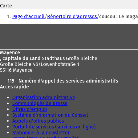
S
Carte
'
Vous
o
Page d'accueil
Répertoire d'adresses
coucou ! Le maga
u
êtes
v
Pied
ici
r
de
e
:
d
page
a
Mayence
n
, capitale du Land
Stadthaus Große Bleiche
s
Große Bleiche 46/Löwenhofstraße 1
u
55116 Mayence
n
n
115 - Numéro d'appel des services administratifs
o
Accès rapide
u
v
Organisation administrative
e
Communiqués de presse
l
Offres d'emploi
o
Système d'information du Conseil
n
Appels d'offres publics
g
Portail de services (services en ligne)
l
S'abonner à la newsletter
e