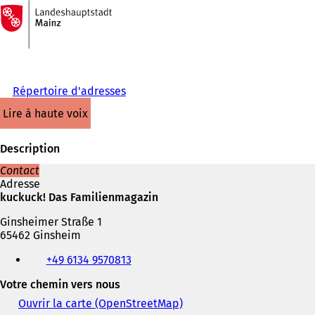
Vers
la
Accéder au contenu
page
d'accueil
Répertoire d'adresses
lire à haute voix
Description
Contact
Adresse
kuckuck! Das Familienmagazin
Ginsheimer Straße 1
65462 Ginsheim
Téléphone,
+49 6134 9570813
fax
et
Votre chemin vers nous
adresse
électronique
Ouvrir la carte (OpenStreetMap)
(