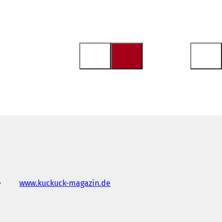
www.kuckuck-magazin.de
(
S
'
o
u