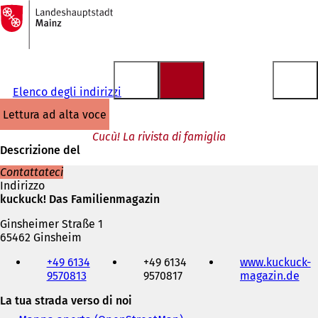
Alla
pagina
Vai al contenuto
iniziale
Elenco degli indirizzi
lettura ad alta voce
Cucù! La rivista di famiglia
Descrizione del
Contattateci
Indirizzo
kuckuck! Das Familienmagazin
Ginsheimer Straße 1
65462 Ginsheim
Telefono,
+49 6134
+49 6134
www.kuckuck-
fax
9570813
9570817
magazin.de
(
e
S
indirizzo
La tua strada verso di noi
i
e-
a