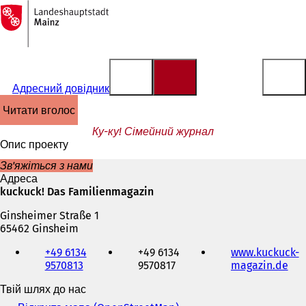
На
головну
Перейти до змісту
сторінку
Адресний довідник
читати вголос
Ку-ку! Сімейний журнал
Опис проекту
Зв'яжіться з нами
Адреса
kuckuck! Das Familienmagazin
Ginsheimer Straße 1
65462 Ginsheim
Телефон,
+49 6134
+49 6134
www.kuckuck-
факс
9570813
9570817
magazin.de
(
та
В
адреса
Твій шлях до нас
і
електронної
д