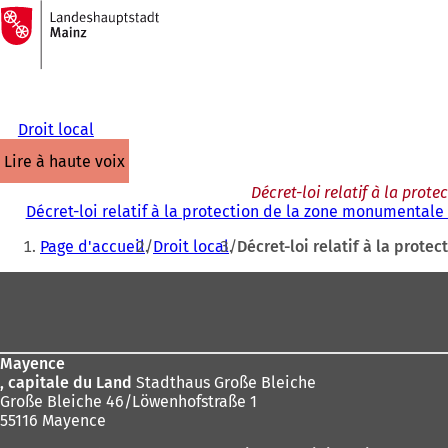
Vers
la
Accéder au contenu
page
d'accueil
Droit local
lire à haute voix
Décret-loi relatif à la pro
Décret-loi relatif à la protection de la zone monumentale
Vous
Page d'accueil
Droit local
Décret-loi relatif à la prot
êtes
Pied
ici
de
:
page
Mayence
, capitale du Land
Stadthaus Große Bleiche
Große Bleiche 46/Löwenhofstraße 1
55116 Mayence