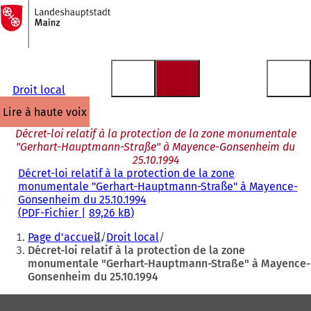
Vers
la
Accéder au contenu
page
d'accueil
Droit local
lire à haute voix
Décret-loi relatif à la protection de la zone monumentale
"Gerhart-Hauptmann-Straße" à Mayence-Gonsenheim du
25.10.1994
Décret-loi relatif à la protection de la zone
monumentale "Gerhart-Hauptmann-Straße" à Mayence-
Gonsenheim du 25.10.1994
PDF
-Fichier
89,26 kB
Vous
Page d'accueil
Droit local
êtes
Décret-loi relatif à la protection de la zone
monumentale "Gerhart-Hauptmann-Straße" à Mayence-
ici
Gonsenheim du 25.10.1994
:
Pied