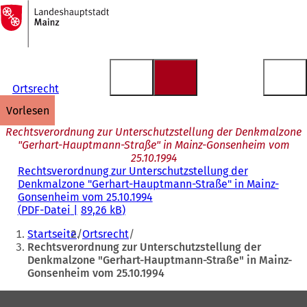
Zur
Startseite
Inhalt anspringen
Ortsrecht
vorlesen
Rechtsverordnung zur Unterschutzstellung der Denkmalzone
"Gerhart-Hauptmann-Straße" in Mainz-Gonsenheim vom
25.10.1994
Rechtsverordnung zur Unterschutzstellung der
Denkmalzone "Gerhart-Hauptmann-Straße" in Mainz-
Gonsenheim vom 25.10.1994
PDF
-Datei
89,26 kB
Sie
Startseite
Ortsrecht
befinden
Rechtsverordnung zur Unterschutzstellung der
Denkmalzone "Gerhart-Hauptmann-Straße" in Mainz-
sich
Gonsenheim vom 25.10.1994
hier:
Fußbereich